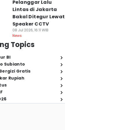
Pelanggar Lalu
Lintas di Jakarta
Bakal Ditegur Lewat
Speaker CCTV
08 Jul 2026, 16:11 WIB
News
ng Topics
ur BI
o Subianto
ergizi Gratis
ukar Rupiah
tus
FF
026