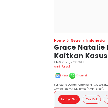
Home
News
Indonesia
Grace Natalie
Kaitkan Kasus
11 Mei 2026, 21:00 WIB
Amir Faisol
News
Channel
Sekretaris Dewan Pembina PSI Grace Natali
Ormas Islam. (IDN Times/Amir Faisol).
Intinya Sih
Gini Kak
S