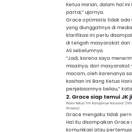
Ketua Harian, dalam hal in
partai,” ujarnya.
Grace optimistis tidak ad
yang diunggahnya di media so
klarifikasi ini perlu disam
di tengah masyarakat dan 
Ali sebelumnya.
“Jadi, karena saya menerim
misalnya, dari masyarakat
macam, oleh karenanya say
kasihan ini Bang Ketua Har
penjelasannya beliau,” kata
2. Grace siap temui JK 
Wakil Ketua Tim Kampanye Nasional (TKN)
Wisesa)
Grace mengaku tidak perna
Hal itu disampaikan Grac
komunikasi atau pertemua