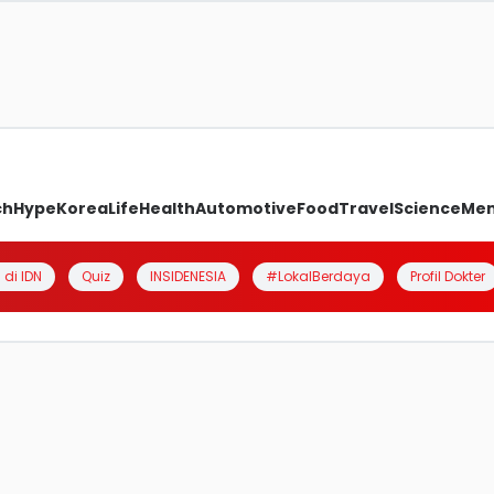
ch
Hype
Korea
Life
Health
Automotive
Food
Travel
Science
Me
 di IDN
Quiz
INSIDENESIA
#LokalBerdaya
Profil Dokter