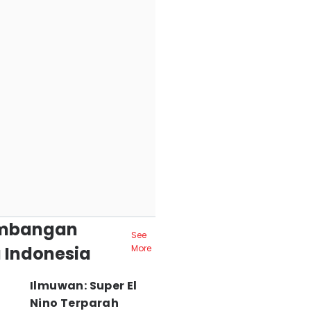
mbangan
See
 Indonesia
More
Ilmuwan: Super El
Nino Terparah