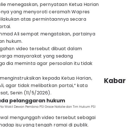
alie menegaskan, pernyataan Ketua Harian
ideonya yang menyoroti ceramah Wapres
ilakukan atas permintaannya secara
rtai.
Ahmad Ali sempat mengatakan, partainya
an hukum.
ahan video tersebut dibuat dalam
 warga masyarakat yang sedang
gga dia meminta agar persoalan itu tidak
i menginstruksikan kepada Ketua Harian,
Kabar 
i, agar tidak melibatkan partai,” kata
sat, Senin (11/5/2026).
k ada pelanggaran hukum
ta Wakil Dewan Pembina PSI Grace Natalie dan Tim Hukum PSI
awal mengunggah video tersebut sebagai
hadap isu yang tengah ramai di publik.