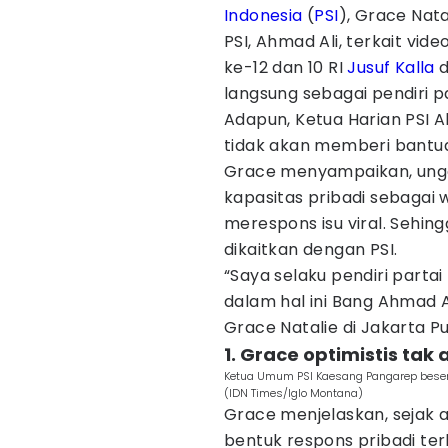
Indonesia
(
PSI
), Grace Nat
PSI, Ahmad Ali, terkait v
ke-12 dan 10 RI
Jusuf Kalla
d
langsung sebagai pendiri pa
Adapun, Ketua Harian PSI 
tidak akan memberi bantu
Grace menyampaikan, ungg
kapasitas pribadi sebagai
merespons isu viral. Sehin
dikaitkan dengan PSI.
“Saya selaku pendiri parta
dalam hal ini Bang Ahmad Al
Grace Natalie di Jakarta Pu
1. Grace optimistis ta
Ketua Umum PSI Kaesang Pangarep beser
(IDN Times/Iglo Montana)
Grace menjelaskan, sejak 
bentuk respons pribadi ter