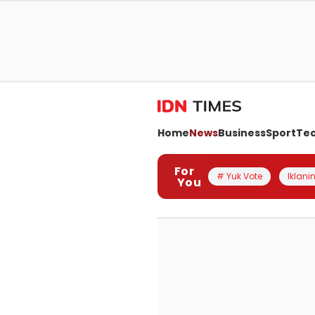
Home
News
Business
Sport
Te
For
# Yuk Vote
Iklanin
You