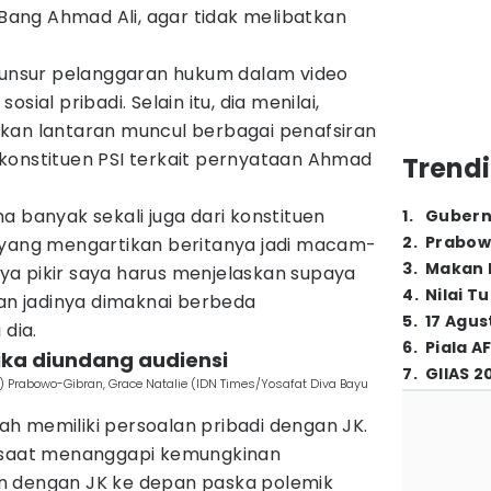
i Bang Ahmad Ali, agar tidak melibatkan
a unsur pelanggaran hukum dalam video
sial pribadi. Selain itu, dia menilai,
paikan lantaran muncul berbagai penafsiran
konstituen PSI terkait pernyataan Ahmad
Trendi
a banyak sekali juga dari konstituen
1
.
Gubern
2
.
Prabow
 yang mengartikan beritanya jadi macam-
3
.
Makan B
a pikir saya harus menjelaskan supaya
4
.
Nilai T
ian jadinya dimaknai berbeda
5
.
17 Agus
 dia.
6
.
Piala A
jika diundang audiensi
7
.
GIIAS 2
 Prabowo-Gibran, Grace Natalie (IDN Times/Yosafat Diva Bayu
h memiliki persoalan pribadi dengan JK.
e saat menanggapi kemungkinan
n dengan JK ke depan paska polemik