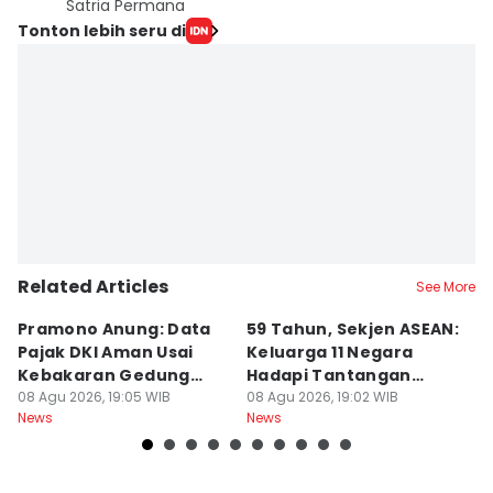
Satria Permana
Tonton lebih seru di
Related Articles
See More
Pramono Anung: Data
59 Tahun, Sekjen ASEAN:
G
Pajak DKI Aman Usai
Keluarga 11 Negara
La
Kebakaran Gedung
Hadapi Tantangan
C
Bapenda
08 Agu 2026, 19:05 WIB
Bersama
08 Agu 2026, 19:02 WIB
08
News
News
Ne