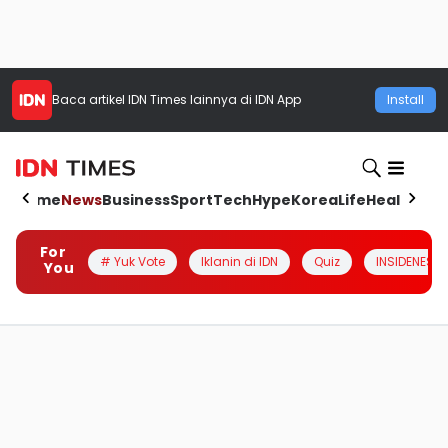
Baca artikel
IDN Times
lainnya di IDN App
Install
Home
News
Business
Sport
Tech
Hype
Korea
Life
Health
Aut
For
# Yuk Vote
Iklanin di IDN
Quiz
INSIDENESIA
You