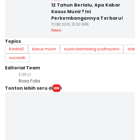
12 Tahun Berlalu, Apa Kabar
Kasus Munir? Ini
Perkembangannya Terbaru!
11 Okt 2016, 13:30 WIB
News
Topics
KontraS
kasus munir
susilo bambang yudhoyono
dokum
suciwati
Editorial Team
Editor
Rosa Folia
Tonton lebih seru di