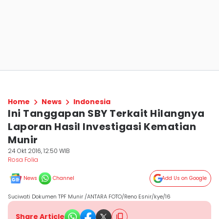
Home
News
Indonesia
Ini Tanggapan SBY Terkait Hilangnya
Laporan Hasil Investigasi Kematian
Munir
24 Okt 2016, 12:50 WIB
Rosa Folia
News
Channel
Add Us on Google
Suciwati Dokumen TPF Munir /ANTARA FOTO/Reno Esnir/kye/16
Share Article