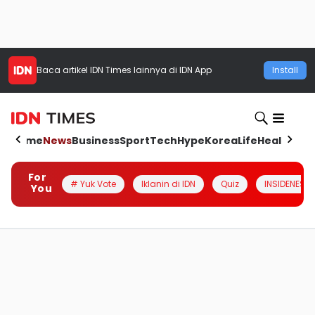
Baca artikel
IDN Times
lainnya di IDN App
Install
Home
News
Business
Sport
Tech
Hype
Korea
Life
Health
Aut
For
# Yuk Vote
Iklanin di IDN
Quiz
INSIDENESIA
You