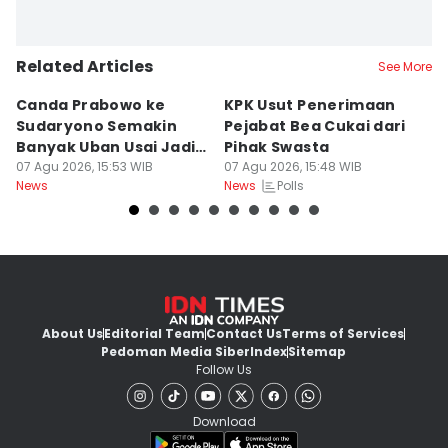
Related Articles
See More
Canda Prabowo ke
KPK Usut Penerimaan
E
Sudaryono Semakin
Pejabat Bea Cukai dari
M
Banyak Uban Usai Jadi
Pihak Swasta
T
Kepala BGN
07 Agu 2026, 15:53 WIB
07 Agu 2026, 15:48 WIB
S
07
Polls
News
News
Ne
About Us
Editorial Team
Contact Us
Terms of Services
Pedoman Media Siber
Index
Sitemap
Follow Us
Download