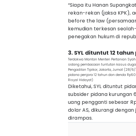
“Siapa itu Hanan Supangkat
rekan-rekan (jaksa KPK), ad
before the law (persamaa
kemudian terkesan seolah-
penegakan hukum di republik
3. SYL dituntut 12 tahu
Terdakwa Mantan Menteri Pertanian Syah
sidang pembacaan tuntutan kasus dugaan
Pengadilan Tipikor, Jakarta, Jumat (28
pidana penjara 12 tahun dan denda Rp5
Risyal Hidayat)
Diketahui, SYL dituntut pi
subsider pidana kurungan 6
uang pengganti sebesar Rp
dolar AS, dikurangi dengan 
dirampas.