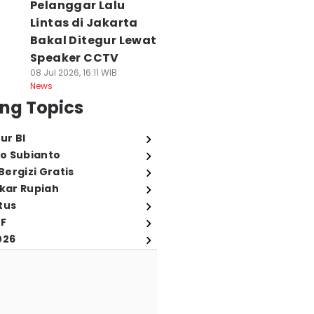
Pelanggar Lalu
Lintas di Jakarta
Bakal Ditegur Lewat
Speaker CCTV
08 Jul 2026, 16:11 WIB
News
ng Topics
ur BI
o Subianto
ergizi Gratis
ukar Rupiah
tus
FF
026