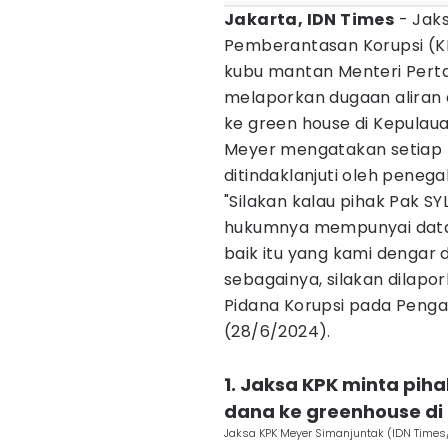
Jakarta, IDN Times
- Jak
Pemberantasan Korupsi (K
kubu mantan Menteri Pert
melaporkan dugaan aliran 
ke green house di Kepulauan
Meyer mengatakan setiap t
ditindaklanjuti oleh peneg
"Silakan kalau pihak Pak 
hukumnya mempunyai data 
baik itu yang kami dengar 
sebagainya, silakan dilapo
Pidana Korupsi pada Penga
(28/6/2024).
1. Jaksa KPK minta pih
dana ke greenhouse di
Jaksa KPK Meyer Simanjuntak (IDN Time