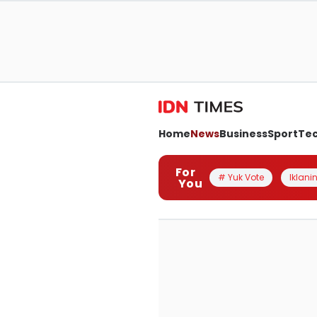
Home
News
Business
Sport
Te
For
# Yuk Vote
Iklanin
You