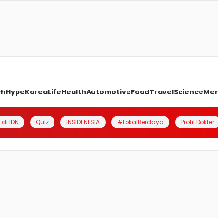
ch
Hype
Korea
Life
Health
Automotive
Food
Travel
Science
Me
 di IDN
Quiz
INSIDENESIA
#LokalBerdaya
Profil Dokter