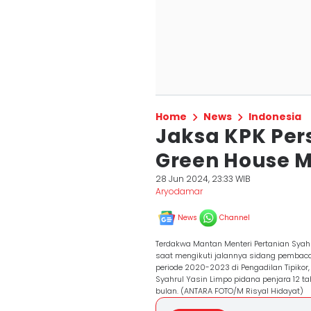
Home
News
Indonesia
Jaksa KPK Per
Green House M
28 Jun 2024, 23:33 WIB
Aryodamar
News
Channel
Terdakwa Mantan Menteri Pertanian Syah
saat mengikuti jalannya sidang pembaca
periode 2020-2023 di Pengadilan Tipiko
Syahrul Yasin Limpo pidana penjara 12 
bulan. (ANTARA FOTO/M Risyal Hidayat)