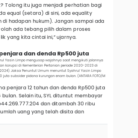
? Tolong itu juga menjadi perhatian bagi
a equal (setara) di sini, ada equality
n di hadapan hukum). Jangan sampai ada
olah ada tebang pilih dalam proses
 yang kita cintai ini,” ujarnya.
n penjara dan denda Rp500 juta
rul Yasin Limpo mengusap wajahnya saat mengikuti jalannya
 korupsi di Kementerian Pertanian periode 2020-2023 di
/6/2024). Jaksa Penuntut Umum menuntut Syahrul Yasin Limpo
00 juta subsider pidana kurungan enam bulan. (ANTARA FOTO/M
dana penjara 12 tahun dan denda Rp500 juta
 bulan. Selain itu, SYL dituntut membayar
44.269.777.204 dan ditambah 30 ribu
jumlah uang yang telah disita dan