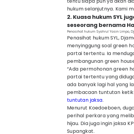
tentu siapa pun ya akan di
hukum selanjutnya. Kami m
2. Kuasa hukum SYL jug
seseorang bernama H
Penasihat hukum Syahrul Yasin Limpo, 
Penasihat hukum SYL, Djam
menyinggung soal green ho
partai tertentu. Ia mendug
pembangunan green house 
“Ada permohonan green hous
partai tertentu yang diduga
ada banyak lagi hal yang la
pembacaan tuntutan ketik
tuntutan jaksa
.
Menurut Koedoeboen, duga
perihal perkara yang melib
hijau. Dia juga ingin jaks
Supangkat.