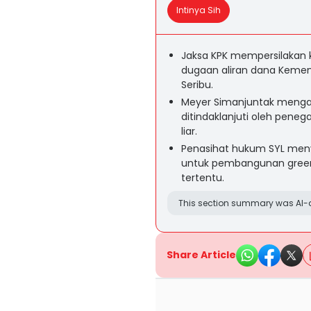
Intinya Sih
Jaksa KPK mempersilakan 
dugaan aliran dana Kement
Seribu.
Meyer Simanjuntak mengat
ditindaklanjuti oleh pene
liar.
Penasihat hukum SYL meny
untuk pembangunan green h
tertentu.
This section summary was AI-a
Share Article