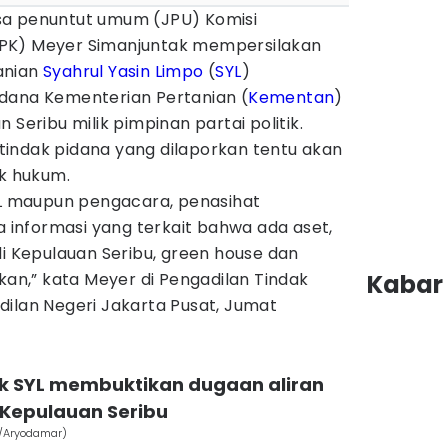
sa penuntut umum (JPU) Komisi
PK) Meyer Simanjuntak mempersilakan
anian
Syahrul Yasin Limpo
(
SYL
)
dana Kementerian Pertanian (
Kementan
)
 Seribu milik pimpinan partai politik.
indak pidana yang dilaporkan tentu akan
ak hukum.
SYL maupun pengacara, penasihat
informasi yang terkait bahwa ada aset,
di Kepulauan Seribu, green house dan
rkan,” kata Meyer di Pengadilan Tindak
Kabar 
dilan Negeri Jakarta Pusat, Jumat
ak SYL membuktikan dugaan aliran
 Kepulauan Seribu
s/Aryodamar)