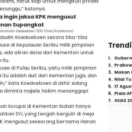
dalami, harus siap untuk mengikuti proses
enunggu,” katanya.
a ingin jaksa KPK mengusut
anan Supangkat
Djamaludin Koedoeboen (IDN Times/Aryodamar)
aludin Koedoeboen secara tiba-tiba
Trendi
use di Kepulauan Seribu milik pimpinan
a, ada aliran dana dari Kementan untuk
1
.
Gubern
itu.
2
.
Prabow
e di Pulau Seribu, yaitu milik pimpinan
3
.
Makan B
 itu adalah duit dari Kementan juga, dan
4
.
Nilai T
in,” kata Koedoeboen di akhir sidang
5
.
17 Agus
a diminta majelis hakim menanggapi
6
.
Piala A
7
.
GIIAS 2
an korupsi di Kementan bukan hanya
atkan SYL yang tengah bergulir di meja
a KPK mengusut seseorang bernama Hanan