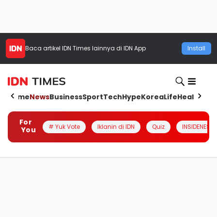
Baca artikel
IDN Times
lainnya di IDN App
Install
Home
News
Business
Sport
Tech
Hype
Korea
Life
Health
Aut
For
# Yuk Vote
Iklanin di IDN
Quiz
INSIDENESIA
You