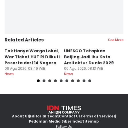
Related Articles
See More
Tak Hanya Warga Lokal,
UNESCO Tetapkan
B
War Ticket HUT RI Diikuti
Beijing Jadi Ibu Kota
Di
Peserta dari 14 Negara
Arsitektur Dunia 2029
P
06 Agu 2026, 08:49 WIB
06 Agu 2026, 08:13 WIB
M
06
News
News
Ne
About Us
Editorial Team
Contact Us
Terms of Services
Pedoman Media Siber
Index
Sitemap
Follow Us