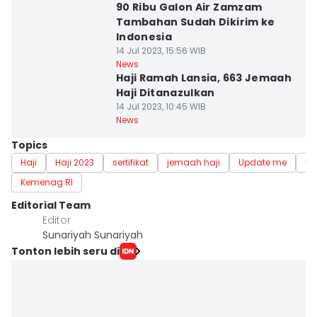
90 Ribu Galon Air Zamzam
Tambahan Sudah Dikirim ke
Indonesia
14 Jul 2023, 15:56 WIB
News
Haji Ramah Lansia, 663 Jemaah
Haji Ditanazulkan
14 Jul 2023, 10:45 WIB
News
Topics
Haji
Haji 2023
sertifikat
jemaah haji
Update me
Ber
Kemenag RI
Editorial Team
Editor
Sunariyah Sunariyah
Tonton lebih seru di