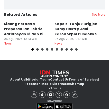
Related Articles
See More
Sidang Perdana
Kapolri Tunjuk Brigjen
A
Praperadilan Febrie
Sumy Hastry Jadi
K
Adriansyah 18 dan 19
Karodokpol Pusdokkes
P
Agustus 2026
06 Agu 2026, 10:23 WIB
Polri
06 Agu 2026, 10:17 WIB
B
06
News
News
Ne
About Us
Editorial Team
Contact Us
Terms of Services
Pedoman Media Siber
Index
Sitemap
Follow Us
Download