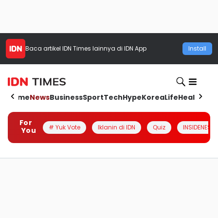
Baca artikel
IDN Times
lainnya di IDN App
Install
Home
News
Business
Sport
Tech
Hype
Korea
Life
Health
Aut
For
# Yuk Vote
Iklanin di IDN
Quiz
INSIDENESIA
You