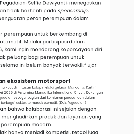
egadaian, Selfie Dewiyanti, menegaskan
n tidak berhenti pada
sponsorship
,
a penguatan peran perempuan dalam
sar perempuan untuk berkembang di
otomotif. Melalui partisipasi dalam
6, kami ingin mendorong kepercayaan diri
ak peluang bagi perempuan untuk
selama ini belum banyak terwakili,” ujar
tan ekosistem motorsport
kuat di lintasan balap melalui gelaran Mandalika Kartini
 2026 di Pertamina Mandalika International Circuit. Dukungan
 Pegadaian sebagai bagian dari komitmen perusahaan dalam
rbagai sektor, termasuk otomotif. (Dok. Pegadaian)
an bahwa kolaborasi ini sejalan dengan
m menghadirkan produk dan layanan yang
n perempuan modern.
dak hanya menjadi kompetisi, tetapi juga