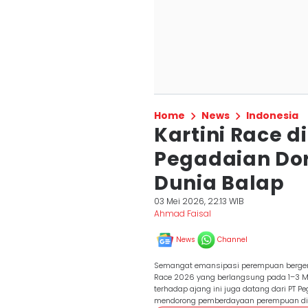
Home
News
Indonesia
Kartini Race d
Pegadaian Dor
Dunia Balap
03 Mei 2026, 22:13 WIB
Ahmad Faisal
News
Channel
Semangat emansipasi perempuan bergema 
Race 2026 yang berlangsung pada 1–3 Mei
terhadap ajang ini juga datang dari PT
mendorong pemberdayaan perempuan di be