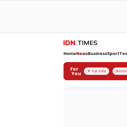
Home
News
Business
Sport
Te
For
# Yuk Vote
Iklanin
You