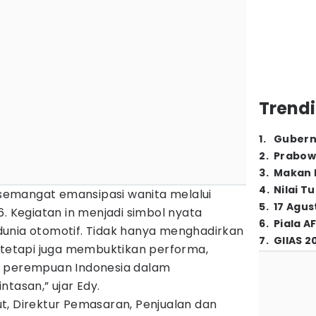
Trendi
1
.
Gubern
2
.
Prabow
3
.
Makan B
4
.
Nilai T
emangat emansipasi wanita melalui
5
.
17 Agus
6. Kegiatan in menjadi simbol nyata
6
.
Piala A
unia otomotif. Tidak hanya menghadirkan
7
.
GIIAS 2
, tetapi juga membuktikan performa,
n perempuan Indonesia dalam
ntasan,” ujar Edy.
t, Direktur Pemasaran, Penjualan dan