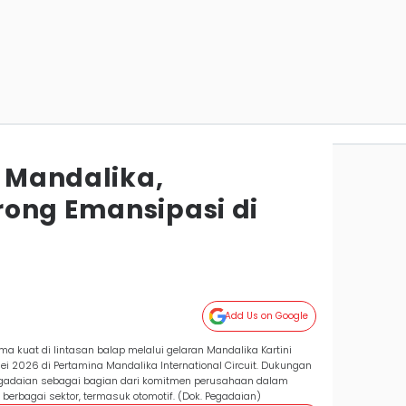
i Mandalika,
ong Emansipasi di
Add Us on Google
kuat di lintasan balap melalui gelaran Mandalika Kartini
 2026 di Pertamina Mandalika International Circuit. Dukungan
 Pegadaian sebagai bagian dari komitmen perusahaan dalam
rbagai sektor, termasuk otomotif. (Dok. Pegadaian)