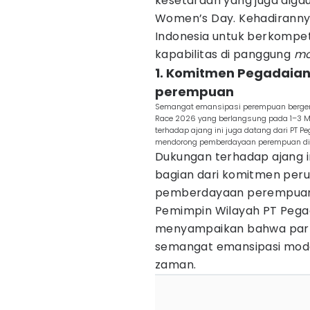
kesetaraan yang juga digau
Women’s Day. Kehadirann
Indonesia untuk berkompe
kapabilitas di panggung
mo
1. Komitmen Pegadai
perempuan
Semangat emansipasi perempuan bergema 
Race 2026 yang berlangsung pada 1–3 Mei
terhadap ajang ini juga datang dari PT
mendorong pemberdayaan perempuan di be
Dukungan terhadap ajang in
bagian dari komitmen pe
pemberdayaan perempuan d
Pemimpin Wilayah PT Pegad
menyampaikan bahwa part
semangat emansipasi mod
zaman.