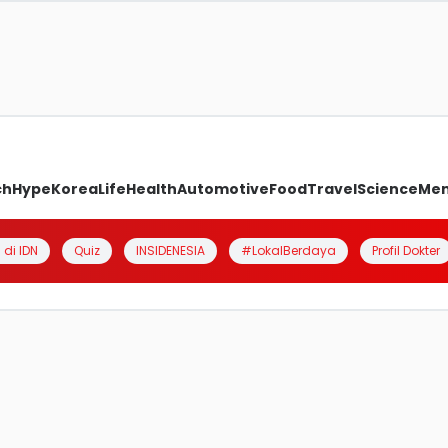
ch
Hype
Korea
Life
Health
Automotive
Food
Travel
Science
Me
 di IDN
Quiz
INSIDENESIA
#LokalBerdaya
Profil Dokter