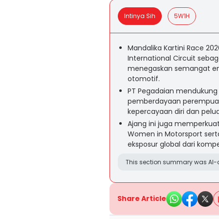
Intinya Sih
5W1H
Mandalika Kartini Race 20
International Circuit seb
menegaskan semangat ema
otomotif.
PT Pegadaian mendukung 
pemberdayaan perempuan
kepercayaan diri dan pelua
Ajang ini juga memperkuat
Women in Motorsport sert
eksposur global dari kompet
This section summary was AI-a
Share Article