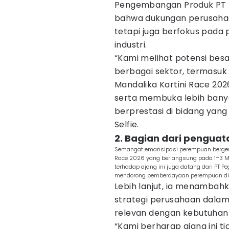
Pengembangan Produk PT P
bahwa dukungan perusahaa
tetapi juga berfokus pad
industri.
“Kami melihat potensi be
berbagai sektor, termasuk 
Mandalika Kartini Race 202
serta membuka lebih bany
berprestasi di bidang yang 
Selfie.
2. Bagian dari pengua
Semangat emansipasi perempuan bergema 
Race 2026 yang berlangsung pada 1–3 Mei
terhadap ajang ini juga datang dari PT
mendorong pemberdayaan perempuan di be
Lebih lanjut, ia menambahk
strategi perusahaan dala
relevan dengan kebutuha
“Kami berharap ajang ini ti