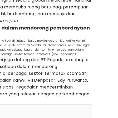
ngkan secara global melalui International
ya membuka ruang baru bagi perempuan
tisi, berkembang, dan menunjukkan
torsport
.
an dalam mendorong pemberdayaan
kuat di lintasan balap melalui gelaran Mandalika Kartini
 2026 di Pertamina Mandalika International Circuit. Dukungan
 Pegadaian sebagai bagian dari komitmen perusahaan dalam
rbagai sektor, termasuk otomotif. (Dok. Pegadaian)
i juga datang dari PT Pegadaian sebagai
rusahaan dalam mendorong
i berbagai sektor, termasuk otomotif.
aian Kanwil VII Denpasar, Edy Purwanto,
isipasi Pegadaian mencerminkan
ern yang relevan dengan perkembangan