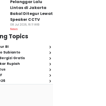
Pelanggar Lalu
Lintas di Jakarta
Bakal Ditegur Lewat
Speaker CCTV
08 Jul 2026, 16:11 WIB
News
ng Topics
ur BI
o Subianto
ergizi Gratis
ukar Rupiah
tus
FF
026