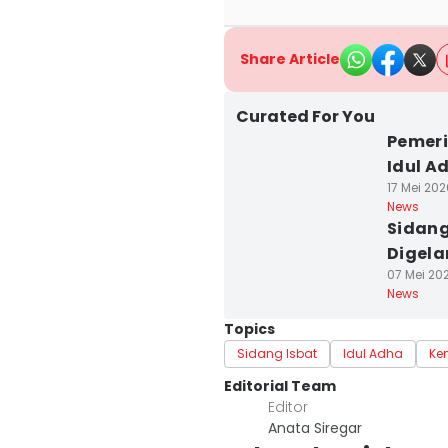
Share Article
Curated For You
Pemeri
Idul Ad
17 Mei 2026
News
Sidang
Digela
07 Mei 202
News
Topics
Sidang Isbat
Idul Adha
Ke
Editorial Team
Editor
Anata Siregar