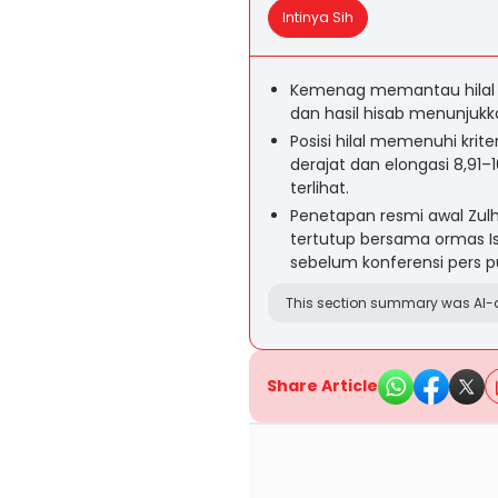
Intinya Sih
Kemenag memantau hilal awa
dan hasil hisab menunjukka
Posisi hilal memenuhi krit
derajat dan elongasi 8,91
terlihat.
Penetapan resmi awal Zul
tertutup bersama ormas Isl
sebelum konferensi pers pu
This section summary was AI-a
Share Article