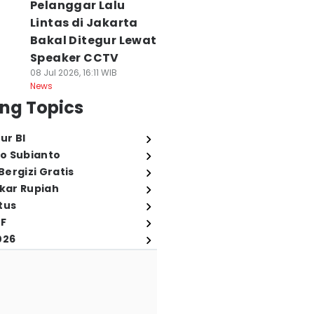
Pelanggar Lalu
Lintas di Jakarta
Bakal Ditegur Lewat
Speaker CCTV
08 Jul 2026, 16:11 WIB
News
ng Topics
ur BI
o Subianto
ergizi Gratis
ukar Rupiah
tus
FF
026