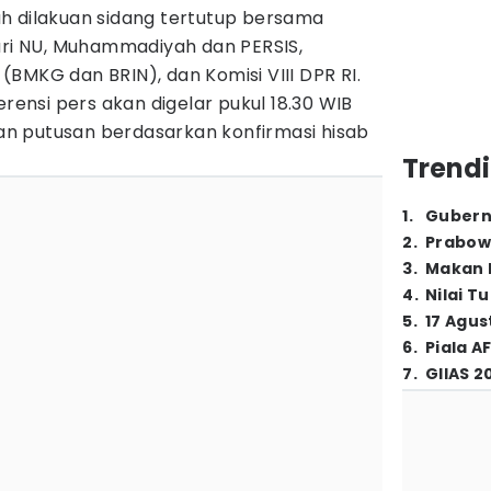
h dilakuan sidang tertutup bersama
dari NU, Muhammadiyah dan PERSIS,
BMKG dan BRIN), dan Komisi VIII DPR RI.
nsi pers akan digelar pukul 18.30 WIB
n putusan berdasarkan konfirmasi hisab
Trendi
1
.
Gubern
2
.
Prabow
3
.
Makan B
4
.
Nilai T
5
.
17 Agus
6
.
Piala A
7
.
GIIAS 2