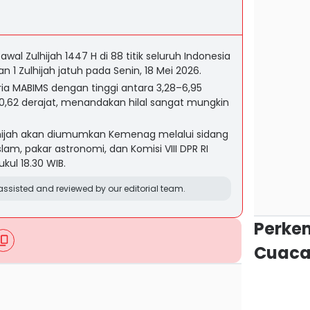
l Zulhijah 1447 H di 88 titik seluruh Indonesia
n 1 Zulhijah jatuh pada Senin, 18 Mei 2026.
eria MABIMS dengan tinggi antara 3,28–6,95
–10,62 derajat, menandakan hilal sangat mungkin
hijah akan diumumkan Kemenag melalui sidang
am, pakar astronomi, dan Komisi VIII DPR RI
kul 18.30 WIB.
ssisted and reviewed by our editorial team.
Perke
Cuaca