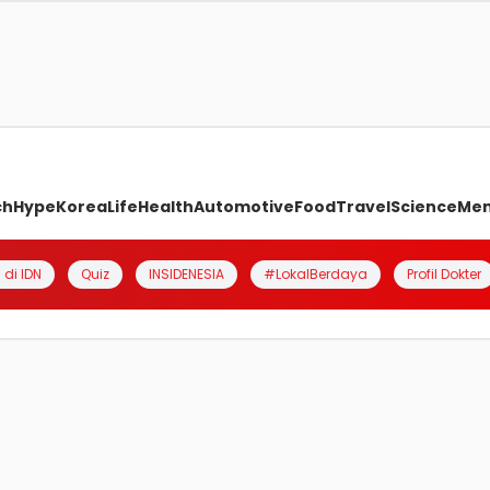
ch
Hype
Korea
Life
Health
Automotive
Food
Travel
Science
Me
 di IDN
Quiz
INSIDENESIA
#LokalBerdaya
Profil Dokter