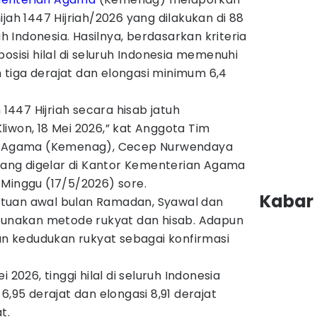
jah 1447 Hijriah/2026 yang dilakukan di 88
uh Indonesia. Hasilnya, berdasarkan kriteria
osisi hilal di seluruh Indonesia memenuhi
um tiga derajat dan elongasi minimum 6,4
 1447 Hijriah secara hisab jatuh
iwon, 18 Mei 2026,” kat Anggota Tim
an Agama (Kemenag), Cecep Nurwendaya
 yang digelar di Kantor Kementerian Agama
 Minggu (17/5/2026) sore.
Kabar 
tuan awal bulan Ramadan, Syawal dan
ggunakan metode rukyat dan hisab. Adapun
dan kedudukan rukyat sebagai konfirmasi
 2026, tinggi hilal di seluruh Indonesia
6,95 derajat dan elongasi 8,91 derajat
t.