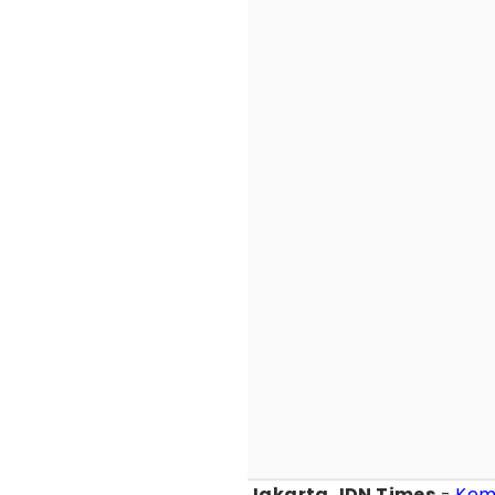
Jakarta, IDN Times
-
Kem