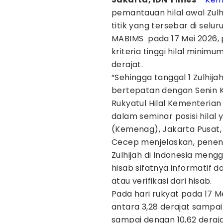
pemantauan hilal awal Zulhi
titik yang tersebar di selur
MABIMS pada 17 Mei 2026, p
kriteria tinggi hilal minim
derajat.
“Sehingga tanggal 1 Zulhijah
bertepatan dengan Senin Kl
Rukyatul Hilal Kementeri
dalam seminar posisi hilal
(Kemenag), Jakarta Pusat,
Cecep menjelaskan, penen
Zulhijah di Indonesia men
hisab sifatnya informatif 
atau verifikasi dari hisab.
Pada hari rukyat pada 17 Mei
antara 3,28 derajat sampai 
sampai dengan 10,62 deraja