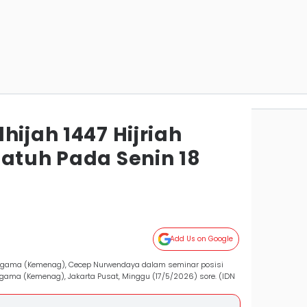
hijah 1447 Hijriah
Jatuh Pada Senin 18
Add Us on Google
n Agama (Kemenag), Cecep Nurwendaya dalam seminar posisi
 Agama (Kemenag), Jakarta Pusat, Minggu (17/5/2026) sore. (IDN