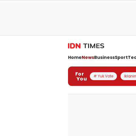
Home
News
Business
Sport
Te
For
# Yuk Vote
Iklanin
You