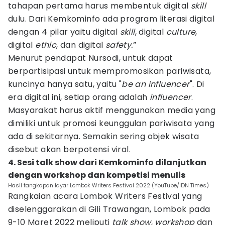
tahapan pertama harus membentuk digital
skill
dulu. Dari Kemkominfo ada program literasi digital
dengan 4 pilar yaitu digital
skill
, digital
culture
,
digital
ethic
, dan digital
safety.
”
Menurut pendapat Nursodi, untuk dapat
berpartisipasi untuk mempromosikan pariwisata,
kuncinya hanya satu, yaitu "
be an
influencer
". Di
era digital ini, setiap orang adalah
influencer
.
Masyarakat harus aktif menggunakan media yang
dimiliki untuk promosi keunggulan pariwisata yang
ada di sekitarnya. Semakin sering objek wisata
disebut akan berpotensi viral.
4. Sesi talk show dari Kemkominfo dilanjutkan
dengan workshop dan kompetisi menulis
Hasil tangkapan layar Lombok Writers Festival 2022 (YouTube/IDN Times)
Rangkaian acara Lombok Writers Festival yang
diselenggarakan di Gili Trawangan, Lombok pada
9-10 Maret 2022 meliputi
talk show
,
workshop
dan