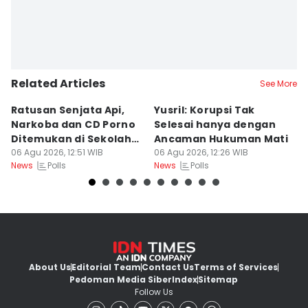
Related Articles
See More
Ratusan Senjata Api,
Yusril: Korupsi Tak
R
Narkoba dan CD Porno
Selesai hanya dengan
P
Ditemukan di Sekolah
Ancaman Hukuman Mati
d
Jaksel
06 Agu 2026, 12:51 WIB
06 Agu 2026, 12:26 WIB
B
06
Polls
Polls
News
News
Ne
About Us
Editorial Team
Contact Us
Terms of Services
Pedoman Media Siber
Index
Sitemap
Follow Us