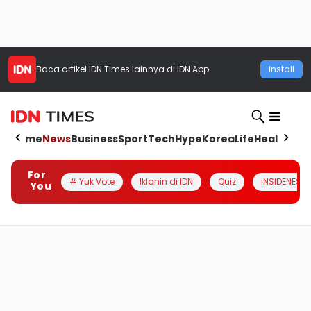
Baca artikel
IDN Times
lainnya di IDN App
Install
Home
News
Business
Sport
Tech
Hype
Korea
Life
Health
Aut
For
# Yuk Vote
Iklanin di IDN
Quiz
INSIDENESIA
You