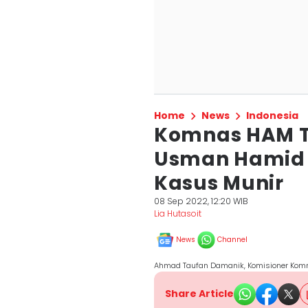
Home
News
Indonesia
Komnas HAM T
Usman Hamid 
Kasus Munir
08 Sep 2022, 12:20 WIB
Lia Hutasoit
News
Channel
Ahmad Taufan Damanik, Komisioner Kom
Share Article