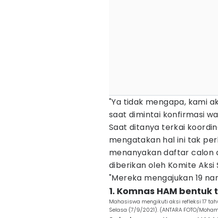
"Ya tidak mengapa, kami ak
saat dimintai konfirmasi 
Saat ditanya terkai koord
mengatakan hal ini tak per
menanyakan daftar calon a
diberikan oleh Komite Aksi 
"Mereka mengajukan 19 nama
1. Komnas HAM bentuk ti
Mahasiswa mengikuti aksi refleksi 17 ta
Selasa (7/9/2021). (ANTARA FOTO/Moh