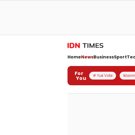
Home
News
Business
Sport
Te
For
# Yuk Vote
Iklanin
You