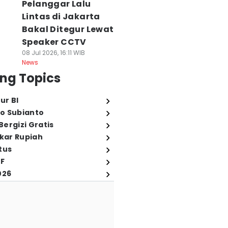
Pelanggar Lalu
Lintas di Jakarta
Bakal Ditegur Lewat
Speaker CCTV
08 Jul 2026, 16:11 WIB
News
ng Topics
ur BI
o Subianto
ergizi Gratis
ukar Rupiah
tus
FF
026