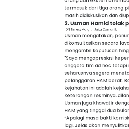
orang dari eksternal lem
termasuk dari tiga orang p
masih didiskusikan dan di
2. Usman Hamid tolak 
IDN Times/Margith Juita Damanik
Usman mengatakan, penunj
dikonsultasikan secara lay
mengambil keputusan hing
"Saya mengapresiasi keper
anggota tim ad hoc tetapi
seharusnya segera menet
pelanggaran HAM berat. Ba
kejahatan ini adalah keja
keterangan resminya, dilan
Usman juga khawatir deng
HAM yang tinggal dua bulan 
“Apalagi masa bakti komisi
lagi. Jelas akan menyulitka