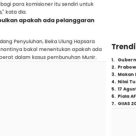
agi para komisioner itu sendiri untuk
" kata dia.
mpulkan apakah ada pelanggaran
dang Penyuluhan, Beka Ulung Hapsara
Trendi
i nantinya bakal menentukan apakah ada
berat dalam kasus pembunuhan Munir.
1
.
Gubern
2
.
Prabow
3
.
Makan B
4
.
Nilai T
5
.
17 Agus
6
.
Piala A
7
.
GIIAS 2