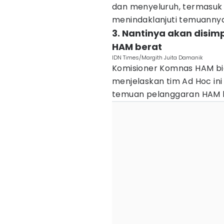
dan menyeluruh, termasuk b
menindaklanjuti temuannya,
3. Nantinya akan disi
HAM berat
IDN Times/Margith Juita Damanik
Komisioner Komnas HAM bi
menjelaskan tim Ad Hoc in
temuan pelanggaran HAM 