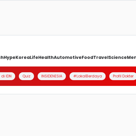
ch
Hype
Korea
Life
Health
Automotive
Food
Travel
Science
Me
 di IDN
Quiz
INSIDENESIA
#LokalBerdaya
Profil Dokter