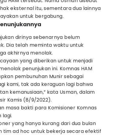
baga HAM tersebut. Nama Usman disebut
ihak eksternal itu, sementara dua lainnya
upayakan untuk bergabung.
penunjukannya
ukan dirinya sebenarnya belum
ak. Dia telah meminta waktu untuk
ga akhirnya menolak.
cayaan yang diberikan untuk menjadi
 menolak penunjukan ini. Komnas HAM
apkan pembunuhan Munir sebagai
gi kami, tak ada keraguan lagi bahwa
hatan kemanusiaan,” kata Usman, dalam
sir Kamis (8/9/2022).
an masa bakti para Komisioner Komnas
lagi.
oner yang hanya kurang dari dua bulan
n tim ad hoc untuk bekerja secara efektif