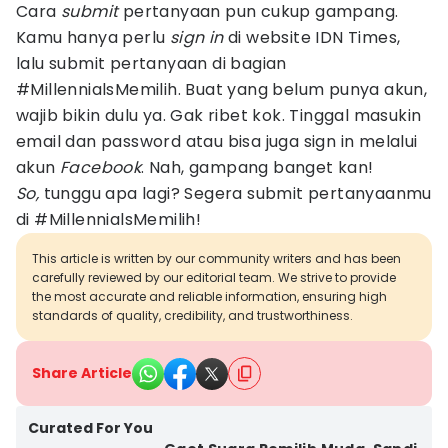
Cara
submit
pertanyaan pun cukup gampang.
Kamu hanya perlu
sign in
di website IDN Times,
lalu submit pertanyaan di bagian
#MillennialsMemilih. Buat yang belum punya akun,
wajib bikin dulu ya. Gak ribet kok. Tinggal masukin
email dan password atau bisa juga sign in melalui
akun
Facebook
. Nah, gampang banget kan!
So,
tunggu apa lagi? Segera submit pertanyaanmu
di #MillennialsMemilih!
This article is written by our community writers and has been
carefully reviewed by our editorial team. We strive to provide
the most accurate and reliable information, ensuring high
standards of quality, credibility, and trustworthiness.
Share Article
Curated For You