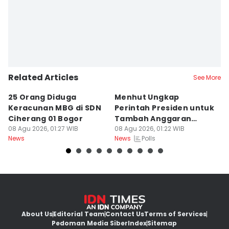
Related Articles
See More
25 Orang Diduga
Menhut Ungkap
Mi
Keracunan MBG di SDN
Perintah Presiden untuk
S
Ciherang 01 Bogor
Tambah Anggaran
B
08 Agu 2026, 01:27 WIB
Pencegahan Karhutla
08 Agu 2026, 01:22 WIB
08
Polls
News
News
Ne
About Us
Editorial Team
Contact Us
Terms of Services
Pedoman Media Siber
Index
Sitemap