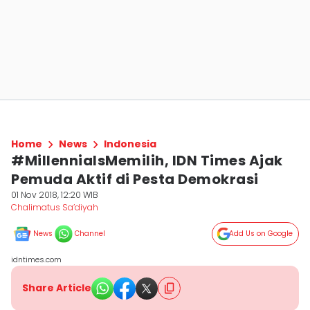
Home
News
Indonesia
#MillennialsMemilih, IDN Times Ajak
Pemuda Aktif di Pesta Demokrasi
01 Nov 2018, 12:20 WIB
Chalimatus Sa’diyah
News
Channel
Add Us on Google
idntimes.com
Share Article