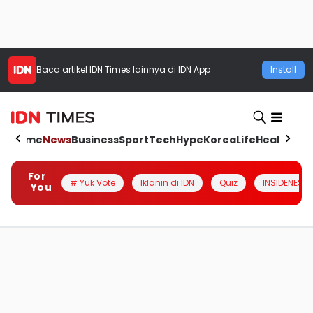
Baca artikel
IDN Times
lainnya di IDN App
Install
Home
News
Business
Sport
Tech
Hype
Korea
Life
Health
Aut
For
# Yuk Vote
Iklanin di IDN
Quiz
INSIDENESIA
You