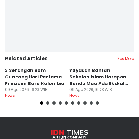
Related Articles
See More
2 Serangan Bom
Yayasan Bantah
E
Guncang Hari Pertama
Sekolah Islam Harapan
S
Presiden Baru Kolombia
Bunda Mau Ada Ekskul
S
09 Agu 2026, 16:23 WIB
Menembak
09 Agu 2026, 16:23 WIB
S
09
News
News
Ne