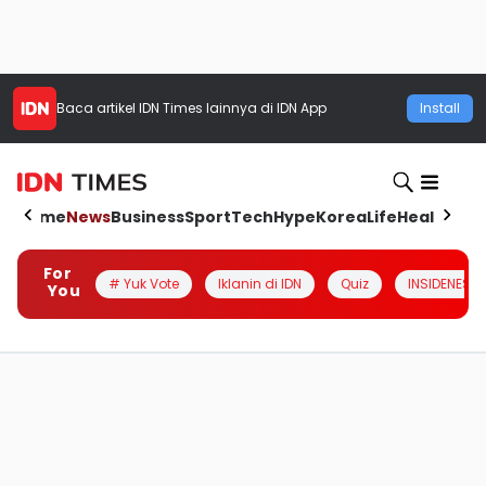
Baca artikel
IDN Times
lainnya di IDN App
Install
Home
News
Business
Sport
Tech
Hype
Korea
Life
Health
Aut
For
# Yuk Vote
Iklanin di IDN
Quiz
INSIDENESIA
You