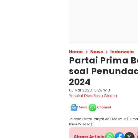
Home
News
Indonesia
Partai Prima 
soal Penunda
2024
03 Mar 2023, 15:29 WIB
Yosafat Diva Bayu Wisesa
News
Channel
Jajaran Partai Rakyat Adil Makmur (Prima
Bayu Wisesa)
Share Article