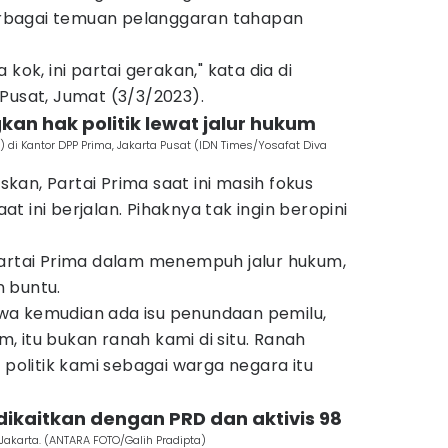
rbagai temuan pelanggaran tahapan
kok, ini partai gerakan," kata dia di
Pusat, Jumat (3/3/2023).
kan hak politik lewat jalur hukum
) di Kantor DPP Prima, Jakarta Pusat (IDN Times/Yosafat Diva
an, Partai Prima saat ini masih fokus
 ini berjalan. Pihaknya tak ingin beropini
Partai Prima dalam menempuh jalur hukum,
 buntu.
bahwa kemudian ada isu penundaan pemilu,
 itu bukan ranah kami di situ. Ranah
 politik kami sebagai warga negara itu
 dikaitkan dengan PRD dan aktivis 98
, Jakarta. (ANTARA FOTO/Galih Pradipta)