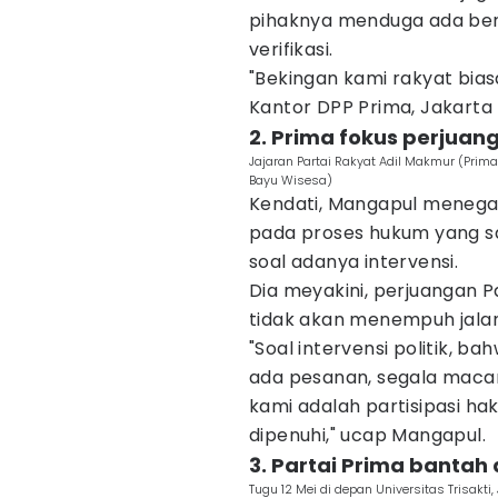
pihaknya menduga ada be
verifikasi.
"Bekingan kami rakyat biasa 
Kantor DPP Prima, Jakarta 
2. Prima fokus perjuang
Jajaran Partai Rakyat Adil Makmur (Prima
Bayu Wisesa)
Kendati, Mangapul menegask
pada proses hukum yang saat
soal adanya intervensi.
Dia meyakini, perjuangan 
tidak akan menempuh jalan
"Soal intervensi politik, 
ada pesanan, segala macam,
kami adalah partisipasi hak
dipenuhi," ucap Mangapul.
3. Partai Prima bantah
Tugu 12 Mei di depan Universitas Trisakti