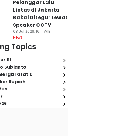
Pelanggar Lalu
Lintas di Jakarta
Bakal Ditegur Lewat
Speaker CCTV
08 Jul 2026, 16:11 WIB
News
ng Topics
ur BI
o Subianto
ergizi Gratis
ukar Rupiah
tus
FF
026