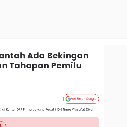
Bantah Ada Bekingan
an Tahapan Pemilu
Add Us on Google
) di Kantor DPP Prima, Jakarta Pusat (IDN Times/Yosafat Diva