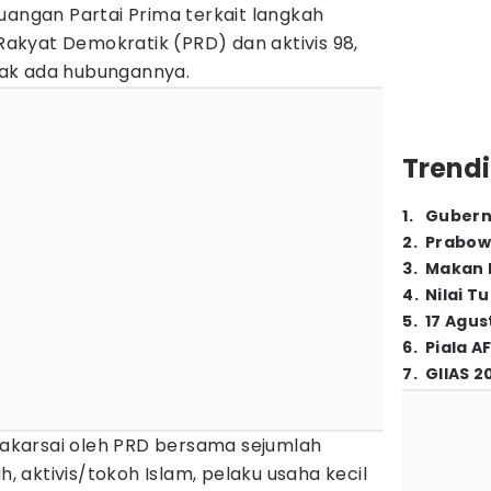
uangan Partai Prima terkait langkah
 Rakyat Demokratik (PRD) dan aktivis 98,
ak ada hubungannya.
Trendi
1
.
Gubern
2
.
Prabow
3
.
Makan B
4
.
Nilai T
5
.
17 Agus
6
.
Piala A
7
.
GIIAS 2
prakarsai oleh PRD bersama sejumlah
h, aktivis/tokoh Islam, pelaku usaha kecil