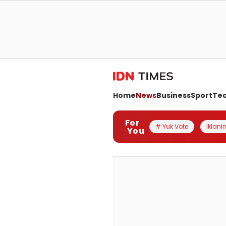
Home
News
Business
Sport
Te
For
# Yuk Vote
Iklanin
You