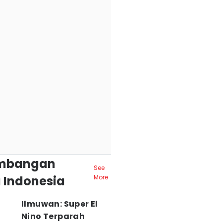
mbangan
See
 Indonesia
More
Ilmuwan: Super El
Nino Terparah