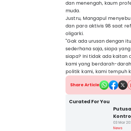
dan menengah, kaum profes
muda.
Justru, Mangapul menyebut
dan para aktivis 98 saat re
oligarki.
"Gak ada urusan dengan it
sederhana saja, siapa yan
siapa? Ini tidak ada kaitan
kami yang berdarah-darah
politik kami, kami tempuh ko
Share Article
Curated For You
Putusa
Kontro
03 Mar 202
News