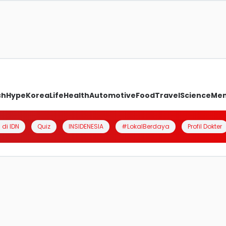
ch
Hype
Korea
Life
Health
Automotive
Food
Travel
Science
Me
 di IDN
Quiz
INSIDENESIA
#LokalBerdaya
Profil Dokter