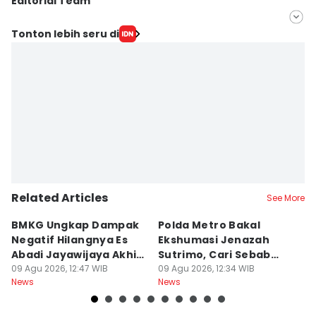
Editorial Team
Editor
Tonton lebih seru di
Deti Mega Purnamasari
Editor
Fahreza Murnanda
Related Articles
See More
BMKG Ungkap Dampak
Polda Metro Bakal
D
Negatif Hilangnya Es
Ekshumasi Jenazah
P
Abadi Jayawijaya Akhir
Sutrimo, Cari Sebab
Te
2026
09 Agu 2026, 12:47 WIB
Kematian
09 Agu 2026, 12:34 WIB
P
09
News
News
Ne