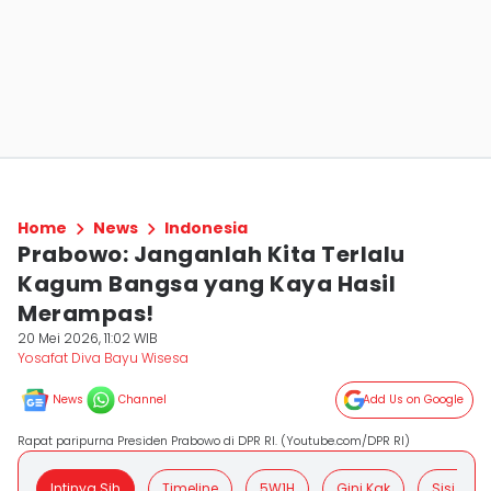
Home
News
Indonesia
Prabowo: Janganlah Kita Terlalu
Kagum Bangsa yang Kaya Hasil
Merampas!
20 Mei 2026, 11:02 WIB
Yosafat Diva Bayu Wisesa
News
Channel
Add Us on Google
Rapat paripurna Presiden Prabowo di DPR RI. (Youtube.com/DPR RI)
Intinya Sih
Timeline
5W1H
Gini Kak
Sisi Posit