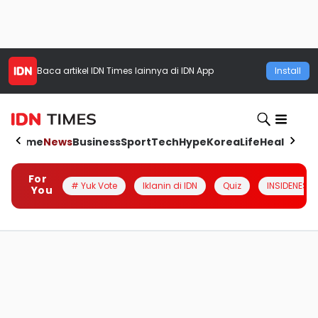
Baca artikel
IDN Times
lainnya di IDN App
Install
Home
News
Business
Sport
Tech
Hype
Korea
Life
Health
Aut
For
# Yuk Vote
Iklanin di IDN
Quiz
INSIDENESIA
You