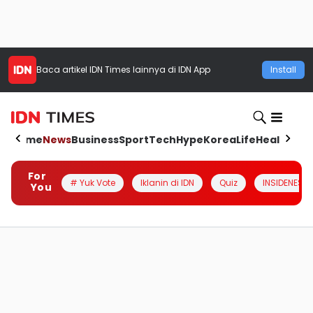
Baca artikel
IDN Times
lainnya di IDN App
Install
Home
News
Business
Sport
Tech
Hype
Korea
Life
Health
Aut
For
# Yuk Vote
Iklanin di IDN
Quiz
INSIDENESIA
You