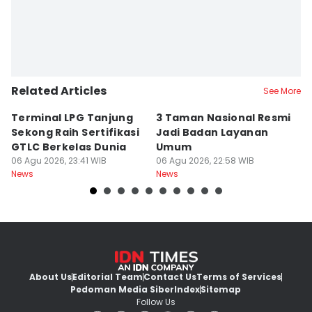
Related Articles
See More
Terminal LPG Tanjung
3 Taman Nasional Resmi
I
Sekong Raih Sertifikasi
Jadi Badan Layanan
M
GTLC Berkelas Dunia
Umum
Ha
06 Agu 2026, 23:41 WIB
06 Agu 2026, 22:58 WIB
06
News
News
Ne
About Us
Editorial Team
Contact Us
Terms of Services
Pedoman Media Siber
Index
Sitemap
Follow Us