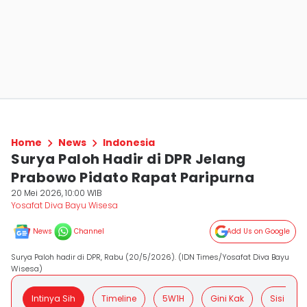
Home
News
Indonesia
Surya Paloh Hadir di DPR Jelang
Prabowo Pidato Rapat Paripurna
20 Mei 2026, 10:00 WIB
Yosafat Diva Bayu Wisesa
News
Channel
Add Us on Google
Surya Paloh hadir di DPR, Rabu (20/5/2026). (IDN Times/Yosafat Diva Bayu
Wisesa)
Intinya Sih
Timeline
5W1H
Gini Kak
Sisi Posit