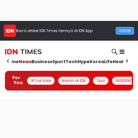
Baca artikel
IDN Times
lainnya di IDN App
Install
Home
News
Business
Sport
Tech
Hype
Korea
Life
Health
Aut
For
# Yuk Vote
Iklanin di IDN
Quiz
INSIDENESIA
You