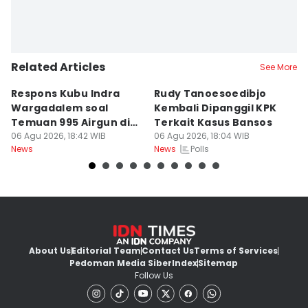
Related Articles
See More
Respons Kubu Indra
Rudy Tanoesoedibjo
D
Wargadalem soal
Kembali Dipanggil KPK
P
Temuan 995 Airgun di
Terkait Kasus Bansos
B
Sekolah Jaksel
06 Agu 2026, 18:42 WIB
06 Agu 2026, 18:04 WIB
S
06
Polls
News
News
Ne
About Us
Editorial Team
Contact Us
Terms of Services
Pedoman Media Siber
Index
Sitemap
Follow Us