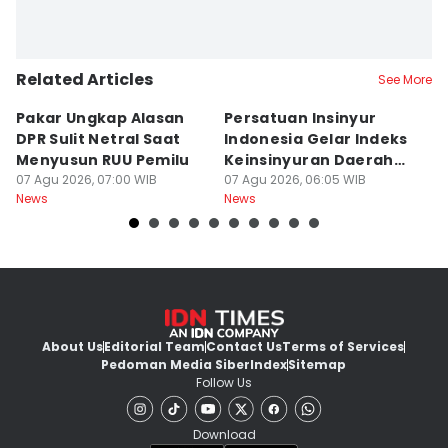
Related Articles
See More
Pakar Ungkap Alasan
Persatuan Insinyur
K
DPR Sulit Netral Saat
Indonesia Gelar Indeks
D
Menyusun RUU Pemilu
Keinsinyuran Daerah
I
07 Agu 2026, 07:00 WIB
dan CAFEO 44
07 Agu 2026, 06:05 WIB
P
07
News
News
Ne
G
About Us
Editorial Team
Contact Us
Terms of Services
Pedoman Media Siber
Index
Sitemap
Follow Us
Download