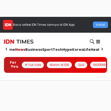
Baca artikel
IDN Times
lainnya di IDN App
Install
Home
News
Business
Sport
Tech
Hype
Korea
Life
Health
Aut
For
# Yuk Vote
Iklanin di IDN
Quiz
INSIDENESIA
You