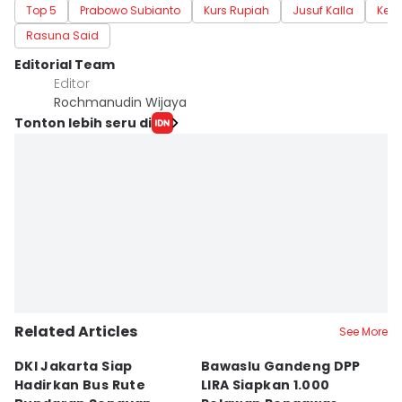
Top 5
Prabowo Subianto
Kurs Rupiah
Jusuf Kalla
Keme
Rasuna Said
Editorial Team
Editor
Rochmanudin Wijaya
Tonton lebih seru di
Related Articles
See More
DKI Jakarta Siap
Bawaslu Gandeng DPP
M
Hadirkan Bus Rute
LIRA Siapkan 1.000
3 