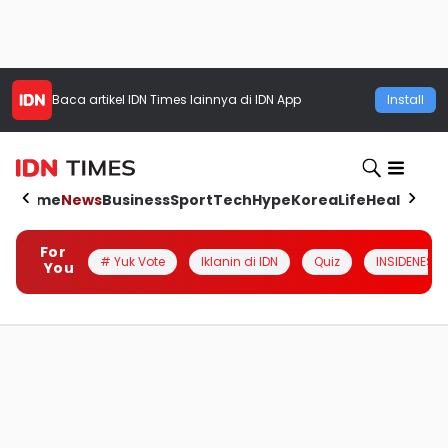
Baca artikel
IDN Times
lainnya di IDN App
Install
Home
News
Business
Sport
Tech
Hype
Korea
Life
Health
Aut
For
# Yuk Vote
Iklanin di IDN
Quiz
INSIDENESIA
You