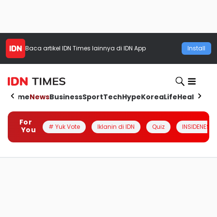
Baca artikel
IDN Times
lainnya di IDN App
Install
Home
News
Business
Sport
Tech
Hype
Korea
Life
Health
Aut
For
# Yuk Vote
Iklanin di IDN
Quiz
INSIDENESIA
You