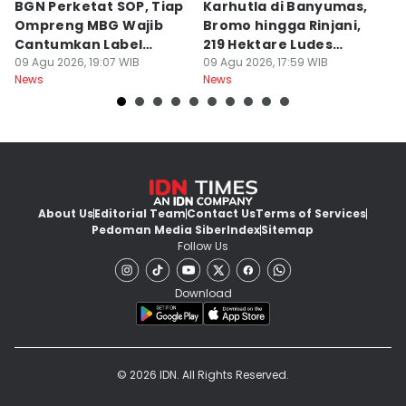
BGN Perketat SOP, Tiap
Karhutla di Banyumas,
K
Ompreng MBG Wajib
Bromo hingga Rinjani,
P
Cantumkan Label
219 Hektare Ludes
S
Waktu Makan
09 Agu 2026, 19:07 WIB
Terbakar
09 Agu 2026, 17:59 WIB
09
News
News
Ne
About Us
Editorial Team
Contact Us
Terms of Services
Pedoman Media Siber
Index
Sitemap
Follow Us
Download
© 2026 IDN. All Rights Reserved.