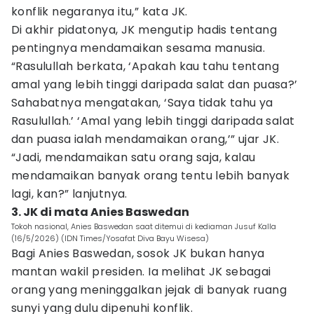
konflik negaranya itu,” kata JK.
Di akhir pidatonya, JK mengutip hadis tentang
pentingnya mendamaikan sesama manusia.
“Rasulullah berkata, ‘Apakah kau tahu tentang
amal yang lebih tinggi daripada salat dan puasa?’
Sahabatnya mengatakan, ‘Saya tidak tahu ya
Rasulullah.’ ‘Amal yang lebih tinggi daripada salat
dan puasa ialah mendamaikan orang,’” ujar JK.
“Jadi, mendamaikan satu orang saja, kalau
mendamaikan banyak orang tentu lebih banyak
lagi, kan?” lanjutnya.
3. JK di mata Anies Baswedan
Tokoh nasional, Anies Baswedan saat ditemui di kediaman Jusuf Kalla
(16/5/2026) (IDN Times/Yosafat Diva Bayu Wisesa)
Bagi Anies Baswedan, sosok JK bukan hanya
mantan wakil presiden. Ia melihat JK sebagai
orang yang meninggalkan jejak di banyak ruang
sunyi yang dulu dipenuhi konflik.