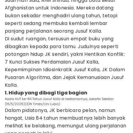
Sudirman Said, Alwi Shihab, hingga Duta Besar
Afghanistan untuk Indonesia. Mereka datang
bukan sekadar menghadiri ulang tahun, tetapi
seperti sedang membuka kembali lembar
panjang perjalanan seorang Jusuf Kalla.
Di sudut ruangan, tersusun empat buku yang
dibagikan kepada para tamu. Judulnya seperti
potongan hidup JK sendiri, yakni Hentikan Konflik:
7 Kunci Sukses Perdamaian Jusuf Kalla,
Kepemimpinan Idiosinkratik Jusuf Kalla, JK Dalam
Pusaran Algoritma, dan Jejak Kemanusiaan Jusuf
Kalla.
1. Hidup yang dibagi tiga bagian
Acara HUT ke-84 Tahun Jusuf Kalla di kediamannya, Jakarta Selatan
(16/5/2026)(IDN Times/Uni Lubis)
Dalam pidatonya, JK berbicara pelan, namun
hangat. Usia 84 tahun membuatnya lebih banyak
melihat ke belakang, memungut ulang perjalanan