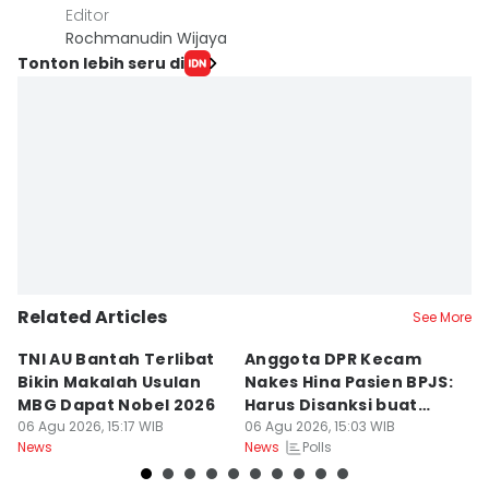
Editor
Rochmanudin Wijaya
Tonton lebih seru di
Related Articles
See More
TNI AU Bantah Terlibat
Anggota DPR Kecam
K
Bikin Makalah Usulan
Nakes Hina Pasien BPJS:
R
MBG Dapat Nobel 2026
Harus Disanksi buat
D
06 Agu 2026, 15:17 WIB
Pelajaran
06 Agu 2026, 15:03 WIB
S
06
Polls
News
News
Ne