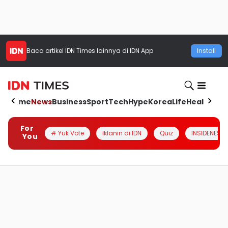
Baca artikel
IDN Times
lainnya di IDN App
Install
Home
News
Business
Sport
Tech
Hype
Korea
Life
Health
Aut
For
# Yuk Vote
Iklanin di IDN
Quiz
INSIDENESIA
You