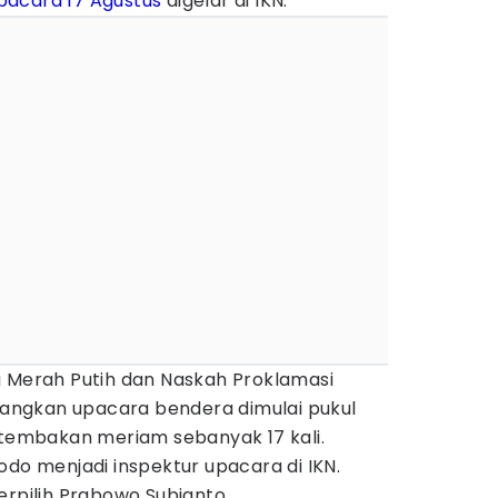
pacara 17 Agustus
digelar di IKN.
g Merah Putih dan Naskah Proklamasi
edangkan upacara bendera dimulai pukul
 tembakan meriam sebanyak 17 kali.
odo menjadi inspektur upacara di IKN.
erpilih Prabowo Subianto.