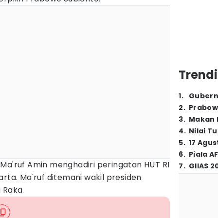
Trendi
1
.
Gubern
2
.
Prabow
3
.
Makan B
4
.
Nilai T
5
.
17 Agus
6
.
Piala A
 Ma'ruf Amin menghadiri peringatan HUT RI
7
.
GIIAS 2
arta. Ma'ruf ditemani wakil presiden
 Raka.