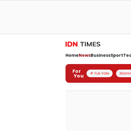
Home
News
Business
Sport
Te
For
# Yuk Vote
Iklanin
You