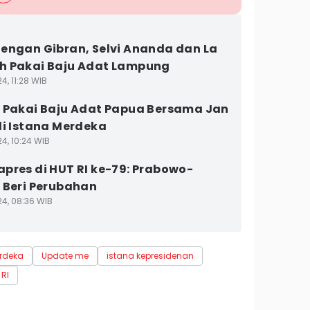
engan Gibran, Selvi Ananda dan La
h Pakai Baju Adat Lampung
4, 11:28 WIB
 Pakai Baju Adat Papua Bersama Jan
di Istana Merdeka
4, 10:24 WIB
pres di HUT RI ke-79: Prabowo-
 Beri Perubahan
24, 08:36 WIB
rdeka
Update me
istana kepresidenan
 RI