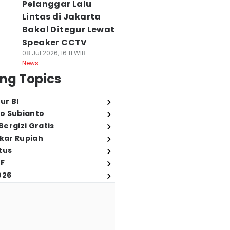
Pelanggar Lalu
Lintas di Jakarta
Bakal Ditegur Lewat
Speaker CCTV
08 Jul 2026, 16:11 WIB
News
ng Topics
ur BI
o Subianto
ergizi Gratis
ukar Rupiah
tus
FF
026