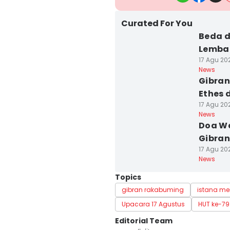
Curated For You
Beda d
Lemba
17 Agu 202
News
Gibran
Ethes 
17 Agu 202
News
Doa Wa
Gibran
17 Agu 20
News
Topics
gibran rakabuming
istana me
Upacara 17 Agustus
HUT ke-79
Editorial Team