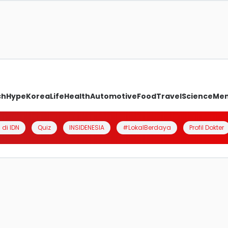
ch
Hype
Korea
Life
Health
Automotive
Food
Travel
Science
Me
 di IDN
Quiz
INSIDENESIA
#LokalBerdaya
Profil Dokter