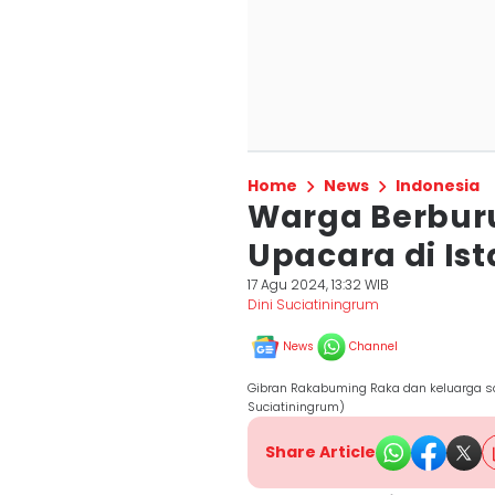
Home
News
Indonesia
Warga Berburu
Upacara di Is
17 Agu 2024, 13:32 WIB
Dini Suciatiningrum
News
Channel
Gibran Rakabuming Raka dan keluarga sa
Suciatiningrum)
Share Article