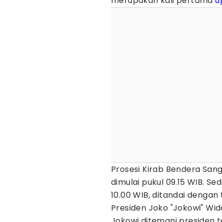
merupakan kali pertama
u
Prosesi Kirab Bendera San
dimulai pukul 09.15 WIB. S
10.00 WIB, ditandai dengan
Presiden Joko "Jokowi" Wid
Jokowi ditemani presiden t