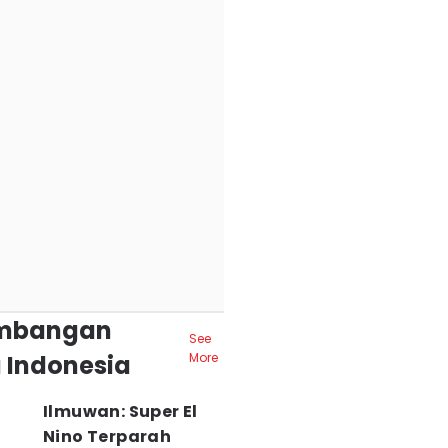
mbangan
See
 Indonesia
More
Ilmuwan: Super El
Nino Terparah