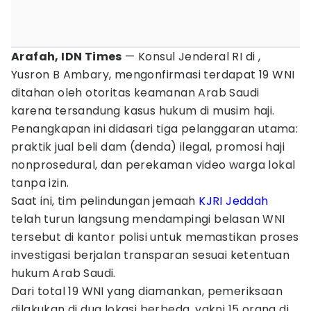
Arafah, IDN Times
— Konsul Jenderal RI di ,
Yusron B Ambary, mengonfirmasi terdapat 19 WNI
ditahan oleh otoritas keamanan Arab Saudi
karena tersandung kasus hukum di musim haji.
Penangkapan ini didasari tiga pelanggaran utama:
praktik jual beli dam (denda) ilegal, promosi haji
nonprosedural, dan perekaman video warga lokal
tanpa izin.
Saat ini, tim pelindungan jemaah
KJRI
Jeddah
telah turun langsung mendampingi belasan WNI
tersebut di kantor polisi untuk memastikan proses
investigasi berjalan transparan sesuai ketentuan
hukum Arab Saudi.
Dari total 19 WNI yang diamankan, pemeriksaan
dilakukan di dua lokasi berbeda, yakni 15 orang di