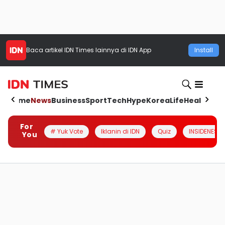
Baca artikel
IDN Times
lainnya di IDN App
Install
Home
News
Business
Sport
Tech
Hype
Korea
Life
Health
Aut
For
# Yuk Vote
Iklanin di IDN
Quiz
INSIDENESIA
You