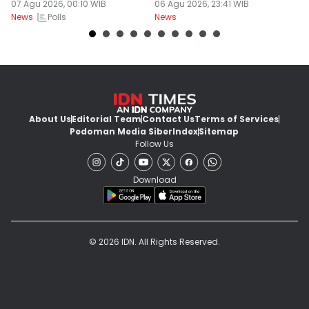
di Sandal
07 Agu 2026, 00:10 WIB
06 Agu 2026, 23:41 WIB
06
Polls
News
News
Ne
About Us
Editorial Team
Contact Us
Terms of Services
Pedoman Media Siber
Index
Sitemap
Follow Us
Download
© 2026 IDN. All Rights Reserved.