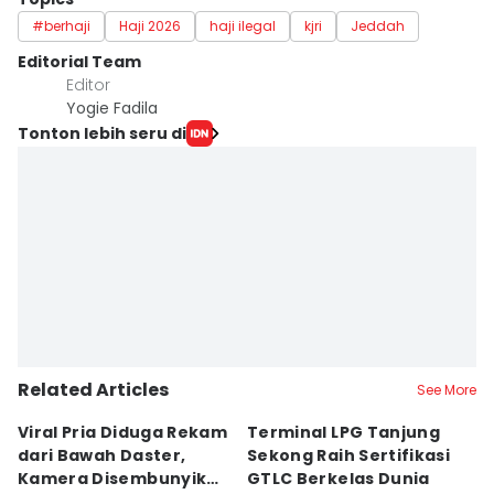
#berhaji
Haji 2026
haji ilegal
kjri
Jeddah
Editorial Team
Editor
Yogie Fadila
Tonton lebih seru di
Related Articles
See More
Viral Pria Diduga Rekam
Terminal LPG Tanjung
3
dari Bawah Daster,
Sekong Raih Sertifikasi
J
Kamera Disembunyikan
GTLC Berkelas Dunia
U