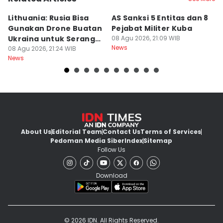
Lithuania: Rusia Bisa
AS Sanksi 5 Entitas dan 8
R
Gunakan Drone Buatan
Pejabat Militer Kuba
T
Ukraina untuk Serang
08 Agu 2026, 21:09 WIB
K
News
Baltik
08 Agu 2026, 21:24 WIB
U
08
News
Ne
About Us
Editorial Team
Contact Us
Terms of Services
Pedoman Media Siber
Index
Sitemap
Follow Us
Download
© 2026 IDN. All Rights Reserved.