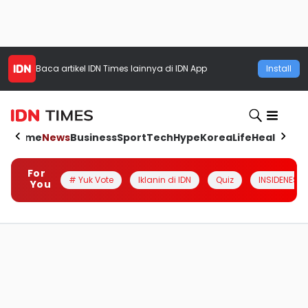
Baca artikel
IDN Times
lainnya di IDN App
Install
Home
News
Business
Sport
Tech
Hype
Korea
Life
Health
Aut
For
# Yuk Vote
Iklanin di IDN
Quiz
INSIDENESIA
You