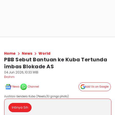
Home
News
World
PBB Sebut Bantuan ke Kuba Tertunda
imbas Blokade AS
04 Jun 2026, 10:33 WIB
Brahm
News
Channel
Add Us on Google
ilustrasi bendera Kuba (Pexels/El gringo photo)
Intinya Sih