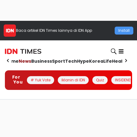
Baca artikel
IDN Times
lainnya di IDN App
Install
Home
News
Business
Sport
Tech
Hype
Korea
Life
Health
Aut
For
# Yuk Vote
Iklanin di IDN
Quiz
INSIDENESIA
You