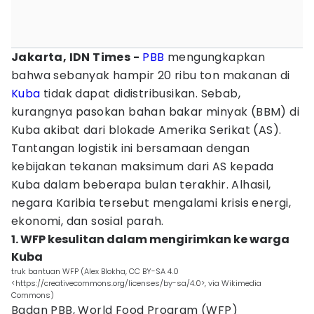
Jakarta, IDN Times -
PBB
mengungkapkan
bahwa sebanyak hampir 20 ribu ton makanan di
Kuba
tidak dapat didistribusikan. Sebab,
kurangnya pasokan bahan bakar minyak (BBM) di
Kuba akibat dari blokade Amerika Serikat (AS).
Tantangan logistik ini bersamaan dengan
kebijakan tekanan maksimum dari AS kepada
Kuba dalam beberapa bulan terakhir. Alhasil,
negara Karibia tersebut mengalami krisis energi,
ekonomi, dan sosial parah.
1. WFP kesulitan dalam mengirimkan ke warga
Kuba
truk bantuan WFP (Alex Blokha, CC BY-SA 4.0
<https://creativecommons.org/licenses/by-sa/4.0>, via Wikimedia
Commons)
Badan PBB, World Food Program (WFP)