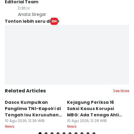
Editorial Team
Editor
Anata Siregar
Tonton lebih seru di
Related Articles
See More
Dasco Kumpulkan
Kejagung Periksa 16
A
Panglima TNI-Kapolri di
Saksi Kasus Korupsi
A
Tengah Isu Kerusuhan
MBG: Ada Tenaga Ahli
K
Jelang 17 Agustus
10 Agu 2026, 12:36 WIB
BGN
10 Agu 2026, 12:28 WIB
Ri
10
News
News
Ne