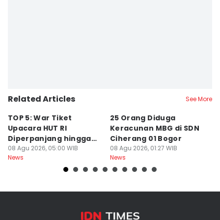
Related Articles
See More
TOP 5: War Tiket
25 Orang Diduga
M
Upacara HUT RI
Keracunan MBG di SDN
P
Diperpanjang hingga
Ciherang 01 Bogor
T
Prabowo Evaluasi Bahlil
08 Agu 2026, 05:00 WIB
08 Agu 2026, 01:27 WIB
P
08
News
News
Ne