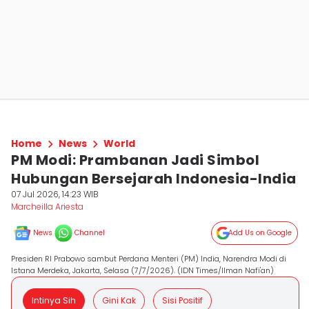
Home
News
World
PM Modi: Prambanan Jadi Simbol
Hubungan Bersejarah Indonesia-India
07 Jul 2026, 14:23 WIB
Marcheilla Ariesta
News
Channel
Add Us on Google
Presiden RI Prabowo sambut Perdana Menteri (PM) India, Narendra Modi di
Istana Merdeka, Jakarta, Selasa (7/7/2026). (IDN Times/Ilman Nafi'an)
Intinya Sih
Gini Kak
Sisi Positif