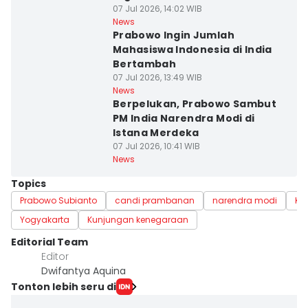
07 Jul 2026, 14:02 WIB
News
Prabowo Ingin Jumlah
Mahasiswa Indonesia di India
Bertambah
07 Jul 2026, 13:49 WIB
News
Berpelukan, Prabowo Sambut
PM India Narendra Modi di
Istana Merdeka
07 Jul 2026, 10:41 WIB
News
Topics
Prabowo Subianto
candi prambanan
narendra modi
Ki
Yogyakarta
Kunjungan kenegaraan
Editorial Team
Editor
Dwifantya Aquina
Tonton lebih seru di