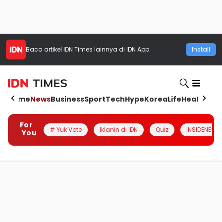
Baca artikel
IDN Times
lainnya di IDN App
Install
Home
News
Business
Sport
Tech
Hype
Korea
Life
Health
Aut
For
# Yuk Vote
Iklanin di IDN
Quiz
INSIDENESIA
You