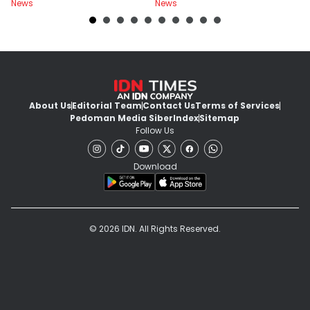
News
News
Ne
About Us
Editorial Team
Contact Us
Terms of Services
Pedoman Media Siber
Index
Sitemap
Follow Us
Download
© 2026 IDN. All Rights Reserved.