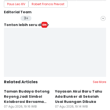
Paus Leo XIV
Robert Francis Prevost
Editorial Team
3+
Editor
Tonton lebih seru di
Aria Hamzah
Editor
Sunariyah Sunariyah
Editor
Stella Azasya
Related Articles
See More
Taman Budaya Gotong
Yayasan Akui Baru Tahu
A
Royong Jadi Simbol
Ada Bunker di Sekolah
D
Kolaborasi Bersama
Usai Ruangan Dibuka
P
Kawal JKN
07 Agu 2026, 19:16 WIB
07 Agu 2026, 19:14 WIB
07