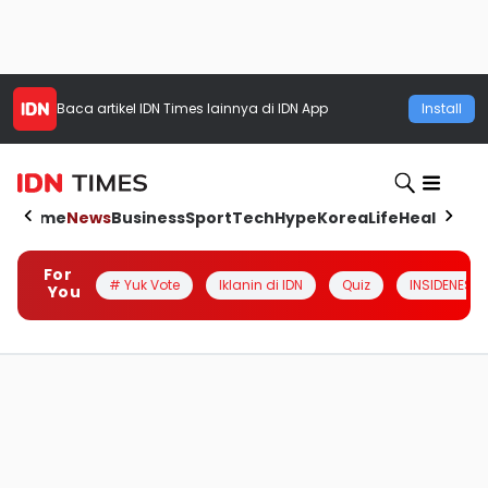
Baca artikel
IDN Times
lainnya di IDN App
Install
Home
News
Business
Sport
Tech
Hype
Korea
Life
Health
Aut
For
# Yuk Vote
Iklanin di IDN
Quiz
INSIDENESIA
You