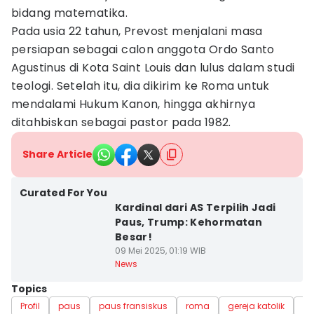
bidang matematika.
Pada usia 22 tahun, Prevost menjalani masa
persiapan sebagai calon anggota Ordo Santo
Agustinus di Kota Saint Louis dan lulus dalam studi
teologi. Setelah itu, dia dikirim ke Roma untuk
mendalami Hukum Kanon, hingga akhirnya
ditahbiskan sebagai pastor pada 1982.
Share Article
Curated For You
Kardinal dari AS Terpilih Jadi
Paus, Trump: Kehormatan
Besar!
09 Mei 2025, 01:19 WIB
News
Topics
Profil
paus
paus fransiskus
roma
gereja katolik
Up