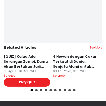
Related Articles
See More
[QUIZ] Kalau Ada
4 Hewan dengan Cakar
M
Serangan Zombi, Kamu
Terkuat di Dunia,
O
Akan Bertahan Jadi
Senjata Alami untuk
T
Manusia atau Ikut
08 Agu 2026, 15:15 WIB
Berburu!
08 Agu 2026, 13:05 WIB
S
08
Science
Science
Sc
Berubah?
Play Quiz