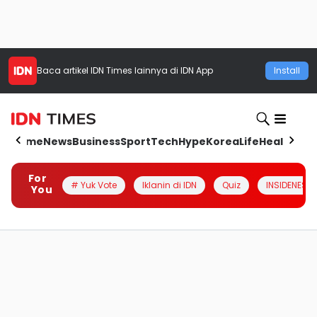
Baca artikel
IDN Times
lainnya di IDN App
Install
Home
News
Business
Sport
Tech
Hype
Korea
Life
Health
Aut
For
# Yuk Vote
Iklanin di IDN
Quiz
INSIDENESIA
You