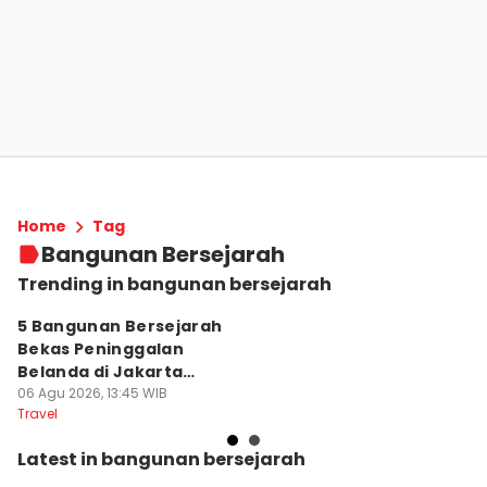
Home
Tag
Bangunan Bersejarah
Trending in bangunan bersejarah
5 Bangunan Bersejarah
T
Bekas Peninggalan
5
Belanda di Jakarta
S
yang Ikonik
06 Agu 2026, 13:45 WIB
S
05
Travel
Tr
Latest in bangunan bersejarah