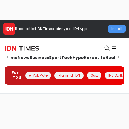
Baca artikel
IDN Times
lainnya di IDN App
Install
Home
News
Business
Sport
Tech
Hype
Korea
Life
Health
Aut
For
# Yuk Vote
Iklanin di IDN
Quiz
INSIDENESIA
You