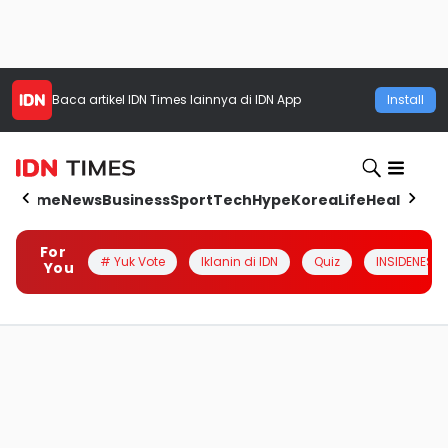
Baca artikel
IDN Times
lainnya di IDN App
Install
Home
News
Business
Sport
Tech
Hype
Korea
Life
Health
Aut
For
# Yuk Vote
Iklanin di IDN
Quiz
INSIDENESIA
You