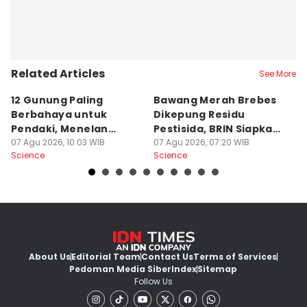
Related Articles
See More
12 Gunung Paling
Bawang Merah Brebes
D
Berbahaya untuk
Dikepung Residu
O
Pendaki, Menelan
Pestisida, BRIN Siapkan
M
Korban!
07 Agu 2026, 10:03 WIB
Solusi
07 Agu 2026, 07:20 WIB
07
Science
Science
Sc
About Us
Editorial Team
Contact Us
Terms of Services
Pedoman Media Siber
Index
Sitemap
Follow Us