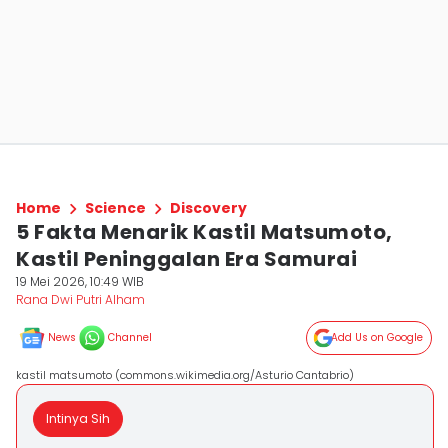
Home
Science
Discovery
5 Fakta Menarik Kastil Matsumoto,
Kastil Peninggalan Era Samurai
19 Mei 2026, 10:49 WIB
Rana Dwi Putri Alham
News
Channel
Add Us on Google
kastil matsumoto (commons.wikimedia.org/Asturio Cantabrio)
Intinya Sih