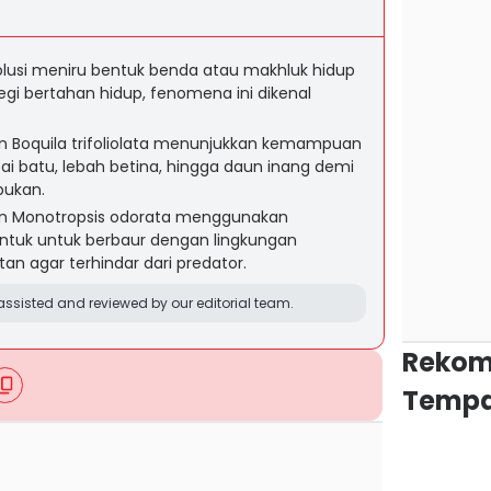
usi meniru bentuk benda atau makhluk hidup
tegi bertahan hidup, fenomena ini dikenal
dan Boquila trifoliolata menunjukkan kemampuan
 batu, lebah betina, hingga daun inang demi
bukan.
an Monotropsis odorata menggunakan
ntuk untuk berbaur dengan lingkungan
an agar terhindar dari predator.
ssisted and reviewed by our editorial team.
Rekom
Tempa