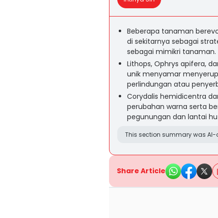
Beberapa tanaman berevol
di sekitarnya sebagai stra
sebagai mimikri tanaman.
Lithops, Ophrys apifera, 
unik menyamar menyerupai
perlindungan atau penyer
Corydalis hemidicentra d
perubahan warna serta be
pegunungan dan lantai hut
This section summary was AI-a
Share Article