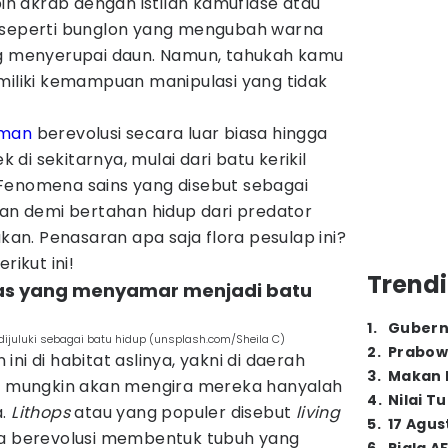
bih akrab dengan istilah kamuflase atau
, seperti bunglon yang mengubah warna
ng menyerupai daun. Namun, tahukah kamu
emiliki kemampuan manipulasi yang tidak
man
berevolusi secara luar biasa hingga
i sekitarnya, mulai dari batu kerikil
Fenomena sains yang disebut sebagai
kan demi bertahan hidup dari predator
n. Penasaran apa saja flora pesulap ini?
rikut ini!
Trendi
rdas yang menyamar menjadi batu
1
.
Gubern
dijuluki sebagai batu hidup (unsplash.com/Sheila C)
2
.
Prabow
ni di habitat aslinya, yakni di daerah
3
.
Makan B
mu mungkin akan mengira mereka hanyalah
4
.
Nilai T
a.
Lithops
atau yang populer disebut
living
5
.
17 Agus
ja berevolusi membentuk tubuh yang