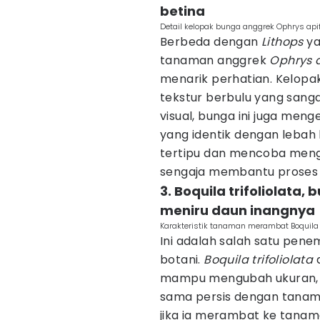
betina
Detail kelopak bunga anggrek Ophrys api
Berbeda dengan
Lithops
ya
tanaman anggrek
Ophrys 
menarik perhatian. Kelopak
tekstur berbulu yang sanga
visual, bunga ini juga men
yang identik dengan lebah 
tertipu dan mencoba meng
sengaja membantu proses 
3. Boquila trifoliolata
meniru daun inangnya
Karakteristik tanaman merambat Boquila tr
Ini adalah salah satu pen
botani.
Boquila trifoliolata
a
mampu mengubah ukuran, 
sama persis dengan tanama
jika ia merambat ke tanam