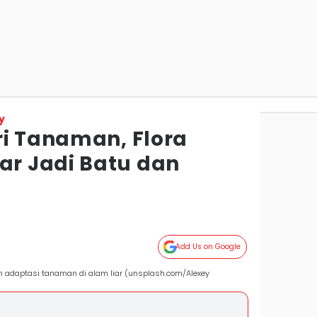
y
ri Tanaman, Flora
r Jadi Batu dan
Add Us on Google
n adaptasi tanaman di alam liar (unsplash.com/Alexey