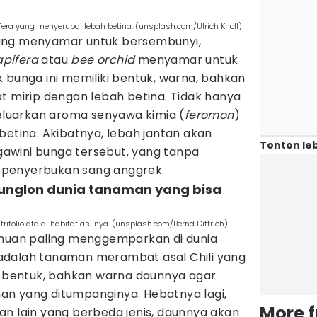
fera yang menyerupai lebah betina. (unsplash.com/Ulrich Knoll)
ng menyamar untuk bersembunyi,
apifera
atau
bee orchid
menyamar untuk
 bunga ini memiliki bentuk, warna, bahkan
t mirip dengan lebah betina. Tidak hanya
geluarkan aroma senyawa kimia (
feromon
)
betina. Akibatnya, lebah jantan akan
Tonton leb
awini bunga tersebut, yang tanpa
penyerbukan sang anggrek.
, bunglon dunia tanaman yang bisa
ifoliolata di habitat aslinya. (unsplash.com/Bernd Dittrich)
emuan paling menggemparkan di dunia
dalah tanaman merambat asal Chili yang
bentuk, bahkan warna daunnya agar
n yang ditumpanginya. Hebatnya lagi,
More 
an lain yang berbeda jenis, daunnya akan