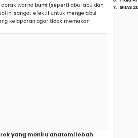
6
.
Piala A
i corak warna bumi (seperti abu-abu dan
7
.
GIIAS 2
sual ini sangat efektif untuk mengelabui
ang kelaparan agar tidak memakan
grek yang meniru anatomi lebah