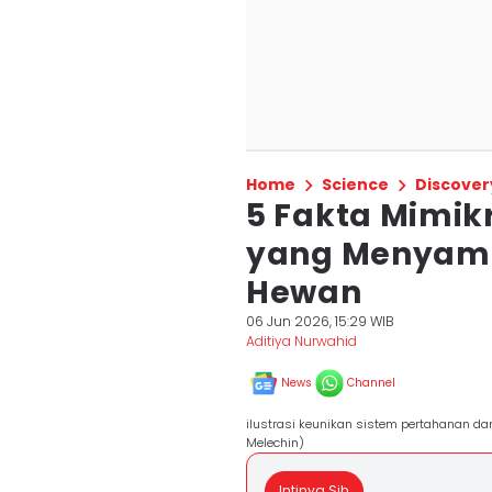
Home
Science
Discover
5 Fakta Mimik
yang Menyama
Hewan
06 Jun 2026, 15:29 WIB
Aditiya Nurwahid
News
Channel
ilustrasi keunikan sistem pertahanan da
Melechin)
Intinya Sih