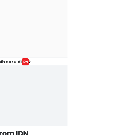
ih seru di
from IDN