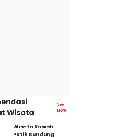
endasi
See
t Wisata
More
Wisata Kawah
Putih Bandung: