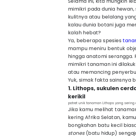
Selama ini, kita mungkin le
mimikri pada dunia hewan
kulitnya atau belalang ya
kalau dunia botani juga m
kalah hebat?
Ya, beberapa spesies
tana
mampu meniru bentuk objek d
hingga anatomi serangga. 
mimikri tanaman ini dilaku
atau memancing penyerbuka
Yuk, simak fakta sainsnya be
1. Lithops, sukulen ce
kerikil
potret unik tanaman Lithops yang sering 
Jika kamu melihat tanaman i
kering Afrika Selatan, ka
bongkahan batu kecil bias
stones
(batu hidup) senga