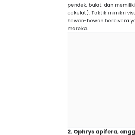
pendek, bulat, dan memilik
cokelat). Taktik mimikri vi
hewan-hewan herbivora y
mereka.
2. Ophrys apifera, ang