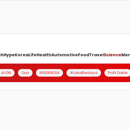
ch
Hype
Korea
Life
Health
Automotive
Food
Travel
Science
Me
 di IDN
Quiz
INSIDENESIA
#LokalBerdaya
Profil Dokter