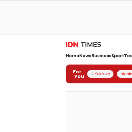
Home
News
Business
Sport
Te
For
# Yuk Vote
Iklanin
You