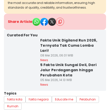
the most accurate and reliable information, ensuring high
standards of quality, credibility, and trustworthiness.
Share Article
Curated For You
Fakta Unik Digiland Run 2026,
Ternyata Tak Cuma Lomba
Lari!
08 Mei 2026, 06:01 WIB
News
5 Fakta Unik Sungai Deli, Dari
Jalur Perdagangan hingga
Perubahan Kota
05 Mei 2026, 14:13 WIB
News
Topics
fakta kota
fakta negara
Educate me
Pelabuhan
Rumah