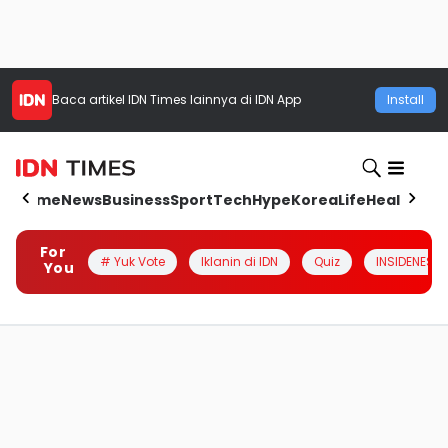
Baca artikel
IDN Times
lainnya di IDN App
Install
Home
News
Business
Sport
Tech
Hype
Korea
Life
Health
Aut
For
# Yuk Vote
Iklanin di IDN
Quiz
INSIDENESIA
You