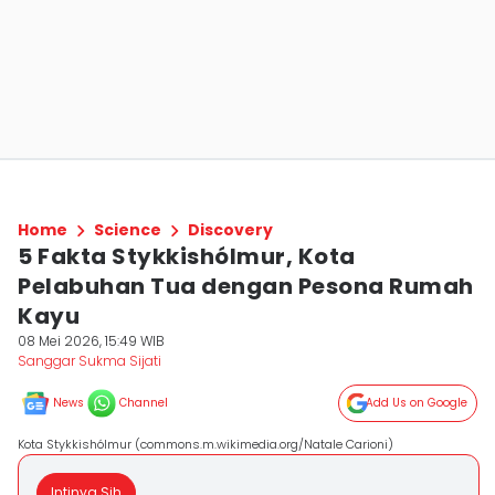
Home
Science
Discovery
5 Fakta Stykkishólmur, Kota
Pelabuhan Tua dengan Pesona Rumah
Kayu
08 Mei 2026, 15:49 WIB
Sanggar Sukma Sijati
News
Channel
Add Us on Google
Kota Stykkishólmur (commons.m.wikimedia.org/Natale Carioni)
Intinya Sih