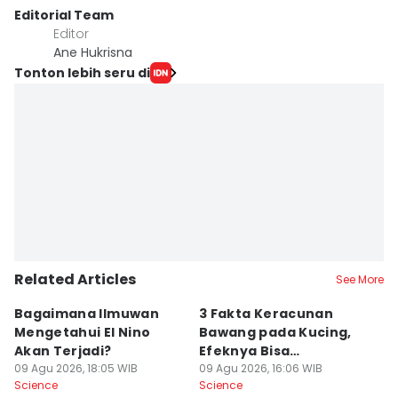
Editorial Team
Editor
Ane Hukrisna
Tonton lebih seru di
Related Articles
See More
Bagaimana Ilmuwan
3 Fakta Keracunan
5
Mengetahui El Nino
Bawang pada Kucing,
D
Akan Terjadi?
Efeknya Bisa
C
09 Agu 2026, 18:05 WIB
Mematikan!
09 Agu 2026, 16:06 WIB
09
Science
Science
Sc