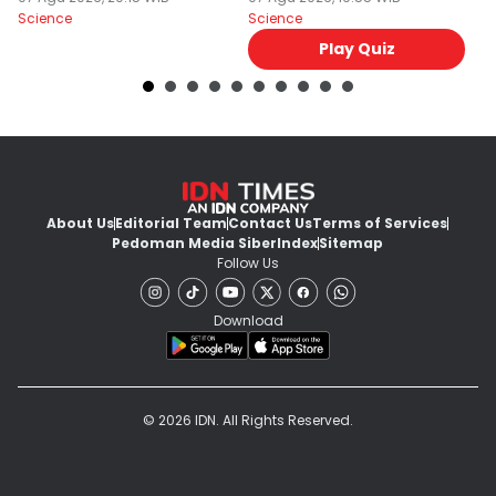
Science
Science
Sc
Play Quiz
About Us
Editorial Team
Contact Us
Terms of Services
Pedoman Media Siber
Index
Sitemap
Follow Us
Download
© 2026 IDN. All Rights Reserved.