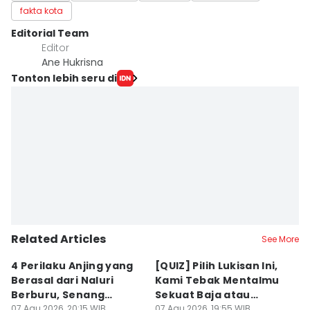
fakta kota
Editorial Team
Editor
Ane Hukrisna
Tonton lebih seru di
Related Articles
See More
4 Perilaku Anjing yang
[QUIZ] Pilih Lukisan Ini,
[
Berasal dari Naluri
Kami Tebak Mentalmu
K
Berburu, Senang
Sekuat Baja atau
Ca
Mengejar!
07 Agu 2026, 20:15 WIB
Sebaliknya
07 Agu 2026, 19:55 WIB
07