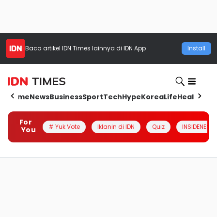
Baca artikel
IDN Times
lainnya di IDN App
Install
Home
News
Business
Sport
Tech
Hype
Korea
Life
Health
Aut
For
# Yuk Vote
Iklanin di IDN
Quiz
INSIDENESIA
You