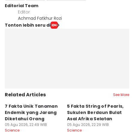
Editorial Team
Editor
Achmad Fatkhur Rozi
Tonton lebih seru di
Related Articles
See More
7 Fakta Unik Tanaman
5 Fakta String of Pearls,
5
Endemik yang Jarang
Sukulen Berdaun Bulat
B
Diketahui Orang
Asal Afrika Selatan
E
05 Agu 2026, 22:49 WIB
05 Agu 2026, 22:29 WIB
05
Science
Science
Sc