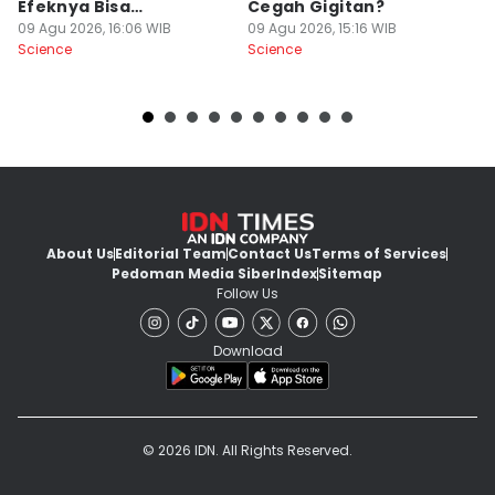
Efeknya Bisa
Cegah Gigitan?
K
Mematikan!
09 Agu 2026, 16:06 WIB
09 Agu 2026, 15:16 WIB
Le
09
Science
Science
Sc
About Us
Editorial Team
Contact Us
Terms of Services
Pedoman Media Siber
Index
Sitemap
Follow Us
Download
© 2026 IDN. All Rights Reserved.