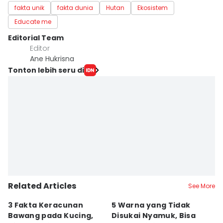
fakta unik
fakta dunia
Hutan
Ekosistem
Educate me
Editorial Team
Editor
Ane Hukrisna
Tonton lebih seru di
Related Articles
See More
3 Fakta Keracunan
5 Warna yang Tidak
[
Bawang pada Kucing,
Disukai Nyamuk, Bisa
Le