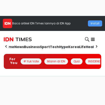
Baca artikel
IDN Times
lainnya di IDN App
Install
Home
News
Business
Sport
Tech
Hype
Korea
Life
Health
Aut
For
# Yuk Vote
Iklanin di IDN
Quiz
INSIDENESIA
You