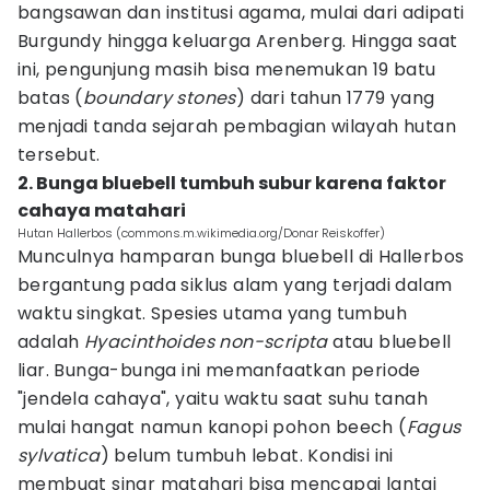
bangsawan dan institusi agama, mulai dari adipati
Burgundy hingga keluarga Arenberg. Hingga saat
ini, pengunjung masih bisa menemukan 19 batu
batas (
boundary stones
) dari tahun 1779 yang
menjadi tanda sejarah pembagian wilayah hutan
tersebut.
2. Bunga bluebell tumbuh subur karena faktor
cahaya matahari
Hutan Hallerbos (commons.m.wikimedia.org/Donar Reiskoffer)
Munculnya hamparan bunga bluebell di Hallerbos
bergantung pada siklus alam yang terjadi dalam
waktu singkat. Spesies utama yang tumbuh
adalah
Hyacinthoides non-scripta
atau bluebell
liar. Bunga-bunga ini memanfaatkan periode
"jendela cahaya", yaitu waktu saat suhu tanah
mulai hangat namun kanopi pohon beech (
Fagus
sylvatica
) belum tumbuh lebat. Kondisi ini
membuat sinar matahari bisa mencapai lantai