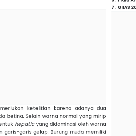
6
.
Piala A
7
.
GIIAS 2
memerlukan ketelitian karena adanya dua
 betina. Selain warna normal yang mirip
bentuk
hepatic
yang didominasi oleh warna
garis-garis gelap. Burung muda memiliki