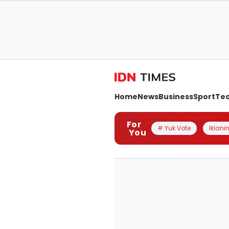
Home
News
Business
Sport
Te
For
# Yuk Vote
Iklanin
You