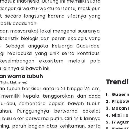
rmasuk Indonesia. Burung ini memiliki suara
rdengar di waktu-waktu tertentu, meskipun
at secara langsung karena sifatnya yang
balik dedaunan.
yaan masyarakat lokal mengenai suaranya,
kteristik biologis dan peran ekologis yang
an. Sebagai anggota keluarga Cuculidae,
egi reproduksi yang unik serta kontribusi
eseimbangan ekosistem melalui pola
lainnya di bawah ini!
daan warna tubuh
Trendi
/Tisha Mukherjee)
an tubuh berkisar antara 21 hingga 24 cm.
1
.
Gubern
emiliki kepala, tenggorokan, dan dada
2
.
Prabow
bu-abu, sementara bagian bawah tubuh
3
.
Makan B
ahan. Punggungnya berwarna cokelat
4
.
Nilai T
ulu ekor berwarna putih. Ciri fisik lainnya
5
.
17 Agus
ning, paruh bagian atas kehitaman, serta