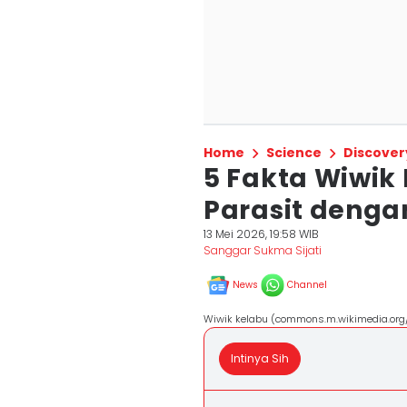
Home
Science
Discover
5 Fakta Wiwik
Parasit denga
13 Mei 2026, 19:58 WIB
Sanggar Sukma Sijati
News
Channel
Wiwik kelabu (commons.m.wikimedia.org/
Intinya Sih