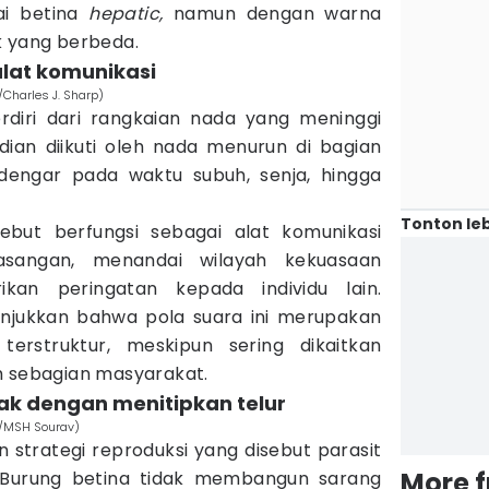
ai betina
hepatic,
namun dengan warna
k yang berbeda.
alat komunikasi
Charles J. Sharp)
erdiri dari rangkaian nada yang meninggi
ian diikuti oleh nada menurun di bagian
erdengar pada waktu subuh, senja, hingga
Tonton leb
sebut berfungsi sebagai alat komunikasi
asangan, menandai wilayah kekuasaan
rikan peringatan kepada individu lain.
unjukkan bahwa pola suara ini merupakan
terstruktur, meskipun sering dikaitkan
h sebagian masyarakat.
ak dengan menitipkan telur
g/MSH Sourav)
strategi reproduksi yang disebut parasit
More 
 Burung betina tidak membangun sarang