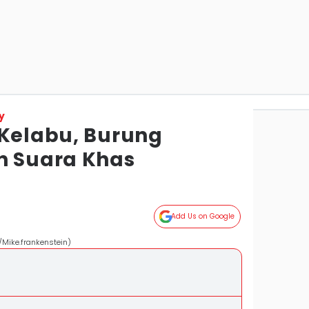
y
 Kelabu, Burung
n Suara Khas
Add Us on Google
Mike.frankenstein)