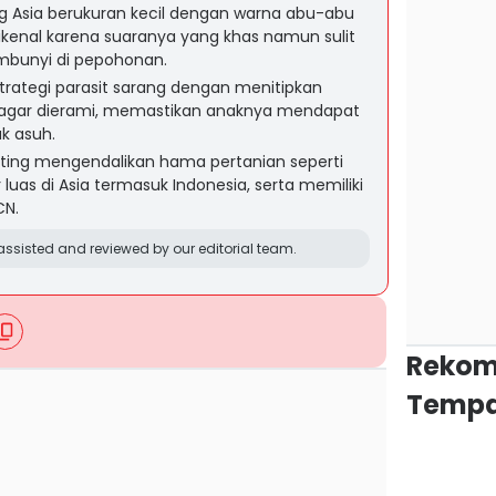
g Asia berukuran kecil dengan warna abu-abu
kenal karena suaranya yang khas namun sulit
embunyi di pepohonan.
rategi parasit sarang dengan menitipkan
n agar dierami, memastikan anaknya mendapat
k asuh.
nting mengendalikan hama pertanian seperti
 luas di Asia termasuk Indonesia, serta memiliki
CN.
ssisted and reviewed by our editorial team.
Rekom
Tempa