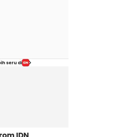
ih seru di
from IDN