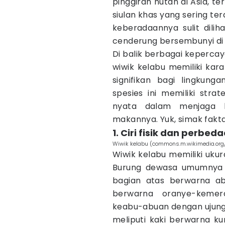
pinggiran hutan di Asia, te
siulan khas yang sering te
keberadaannya sulit dilih
cenderung bersembunyi di 
Di balik berbagai keperca
wiwik kelabu memiliki kara
signifikan bagi lingkung
spesies ini memiliki strat
nyata dalam menjaga k
makannya. Yuk, simak fakta 
1. Ciri fisik dan perbe
Wiwik kelabu (commons.m.wikimedia.org
Wiwik kelabu memiliki ukur
Burung dewasa umumnya m
bagian atas berwarna a
berwarna oranye-kemer
keabu-abuan dengan ujung b
meliputi kaki berwarna ku