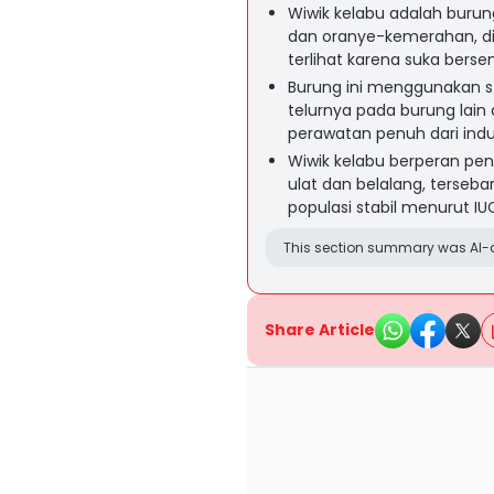
Wiwik kelabu adalah burun
dan oranye-kemerahan, di
terlihat karena suka bers
Burung ini menggunakan st
telurnya pada burung lai
perawatan penuh dari indu
Wiwik kelabu berperan pe
ulat dan belalang, tersebar
populasi stabil menurut IU
This section summary was AI-a
Share Article