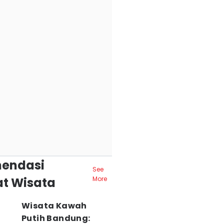
endasi
See
t Wisata
More
Wisata Kawah
Putih Bandung: