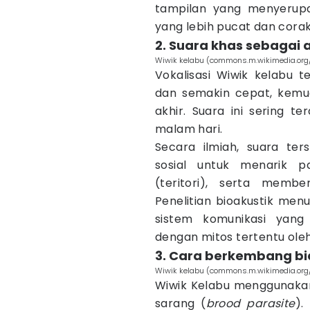
tampilan yang menyerup
yang lebih pucat dan cora
2. Suara khas sebagai 
Wiwik kelabu (commons.m.wikimedia.org/
Vokalisasi Wiwik kelabu t
dan semakin cepat, kemud
akhir. Suara ini sering t
malam hari.
Secara ilmiah, suara ter
sosial untuk menarik p
(teritori), serta membe
Penelitian bioakustik men
sistem komunikasi yang 
dengan mitos tertentu ole
3. Cara berkembang bi
Wiwik kelabu (commons.m.wikimedia.or
Wiwik Kelabu menggunakan 
sarang (
brood parasite
).