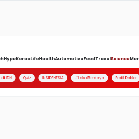
ch
Hype
Korea
Life
Health
Automotive
Food
Travel
Science
Me
 di IDN
Quiz
INSIDENESIA
#LokalBerdaya
Profil Dokter