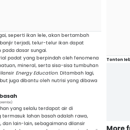
gai, seperti ikan lele, akan bertambah
banjir terjadi, telur-telur ikan dapat
 pada dasar sungai.
al padat yang berpindah oleh fenomena
Tonton leb
uan, mineral, serta sisa-sisa tumbuhan
ilansir
Energy Education
. Ditambah lagi,
ut juga dibantu oleh nutrisi yang dibawa
 basah
kbrembo)
an yang selalu terdapat air di
 termasuk lahan basah adalah rawa,
 dan lain-lain, sebagaimana dilansir
More 