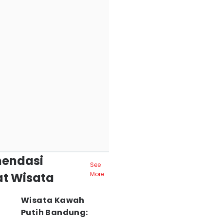
endasi
See
t Wisata
More
Wisata Kawah
Putih Bandung: