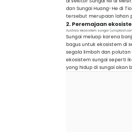
di sekitar Sungai Nil di Mes
dan Sungai Huang-He di Ti
tersebut merupaan lahan p
2. Peremajaan ekosist
ilustrasi ekosistem sungai (unsplash.co
Sungai meluap karena banji
bagus untuk ekosistem di s
segala limbah dan polutan
ekosistem sungai seperti i
yang hidup di sungai akan