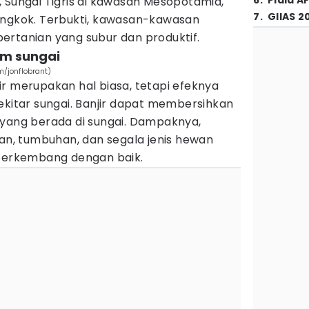
6
.
Piala A
ir, Sungai Tigris di kawasan Mesopotamia,
7
.
GIIAS 2
ongkok. Terbukti, kawasan-kawasan
ertanian yang subur dan produktif.
em sungai
m/jonflobrant)
r merupakan hal biasa, tetapi efeknya
ekitar sungai. Banjir dapat membersihkan
 yang berada di sungai. Dampaknya,
kan, tumbuhan, dan segala jenis hewan
 berkembang dengan baik.