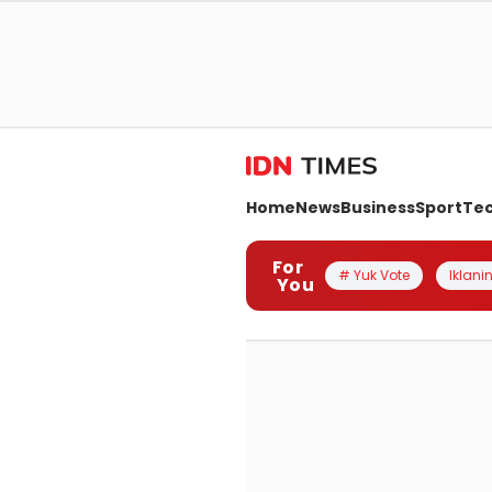
Home
News
Business
Sport
Te
For
# Yuk Vote
Iklanin
You