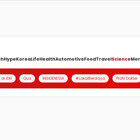
ch
Hype
Korea
Life
Health
Automotive
Food
Travel
Science
Me
 di IDN
Quiz
INSIDENESIA
#LokalBerdaya
Profil Dokter