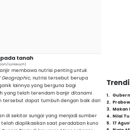
i pada tanah
h.com/synkevych)
anjir membawa nutrisi penting untuk
 Geographic,
nutrisi tersebut berupa
Trendi
rganik lainnya yang berguna bagi
h yang telah terendam banjir ditanami
1
.
Gubern
tersebut dapat tumbuh dengan baik dari
2
.
Prabow
3
.
Makan B
 di sekitar sungai yang menjadi sumber
4
.
Nilai T
ini telah diaplikasikan saat peradaban kuno
5
.
17 Agus