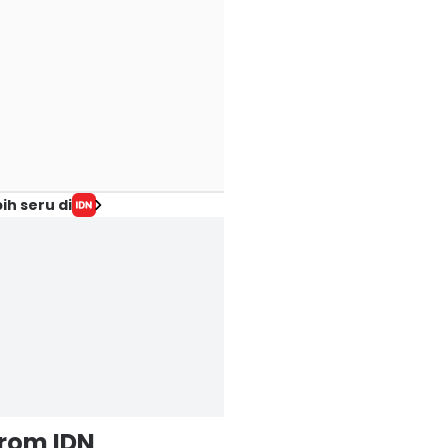
ih seru di
from IDN