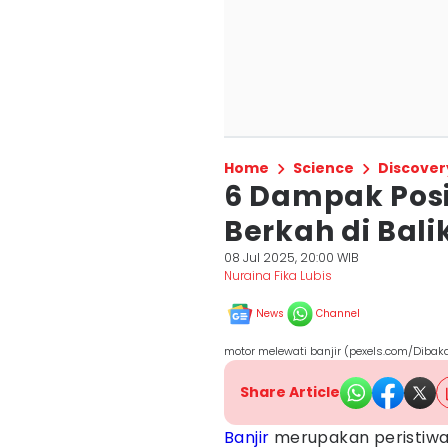
Home
Science
Discover
6 Dampak Posit
Berkah di Bal
08 Jul 2025, 20:00 WIB
Nuraina Fika Lubis
News
Channel
motor melewati banjir (pexels.com/Dibak
Share Article
Banjir
merupakan peristiwa 