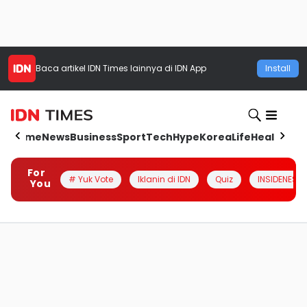
Baca artikel
IDN Times
lainnya di IDN App
Install
Home
News
Business
Sport
Tech
Hype
Korea
Life
Health
Aut
For
# Yuk Vote
Iklanin di IDN
Quiz
INSIDENESIA
You