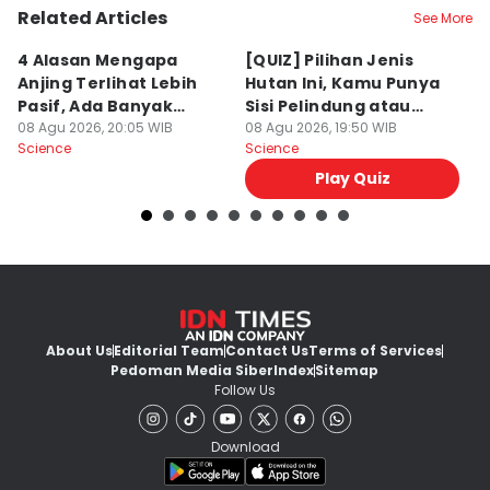
Related Articles
See More
4 Alasan Mengapa
[QUIZ] Pilihan Jenis
7 
Anjing Terlihat Lebih
Hutan Ini, Kamu Punya
p
Pasif, Ada Banyak
Sisi Pelindung atau
T
Faktor!
08 Agu 2026, 20:05 WIB
Penghancur?
08 Agu 2026, 19:50 WIB
N
08
Science
Science
Sc
Play Quiz
About Us
Editorial Team
Contact Us
Terms of Services
Pedoman Media Siber
Index
Sitemap
Follow Us
Download