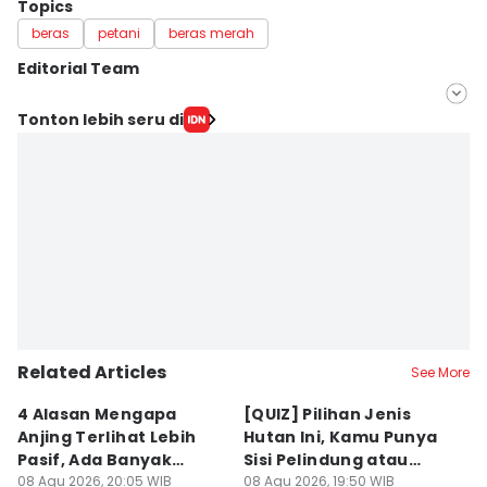
Topics
beras
petani
beras merah
Editorial Team
Editor
Tonton lebih seru di
Achmad Fatkhur Rozi
Editor
Rifki Wuda
Related Articles
See More
4 Alasan Mengapa
[QUIZ] Pilihan Jenis
7 
Anjing Terlihat Lebih
Hutan Ini, Kamu Punya
p
Pasif, Ada Banyak
Sisi Pelindung atau
T
Faktor!
08 Agu 2026, 20:05 WIB
Penghancur?
08 Agu 2026, 19:50 WIB
N
08