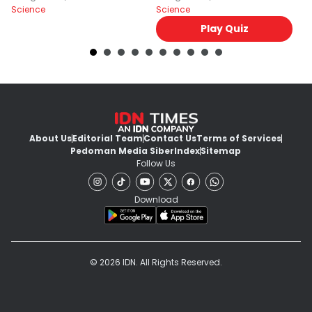
Science
Science
Sc
Play Quiz
About Us
Editorial Team
Contact Us
Terms of Services
Pedoman Media Siber
Index
Sitemap
Follow Us
Download
© 2026 IDN. All Rights Reserved.