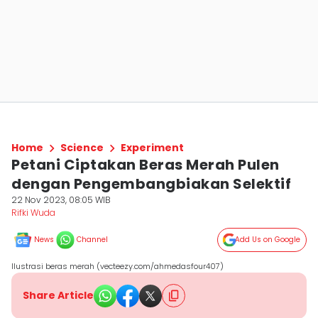
Home
Science
Experiment
Petani Ciptakan Beras Merah Pulen
dengan Pengembangbiakan Selektif
22 Nov 2023, 08:05 WIB
Rifki Wuda
News
Channel
Add Us on Google
Ilustrasi beras merah (vecteezy.com/ahmedasfour407)
Share Article