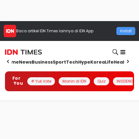
Baca artikel
IDN Times
lainnya di IDN App
Install
Home
News
Business
Sport
Tech
Hype
Korea
Life
Health
Aut
For
# Yuk Vote
Iklanin di IDN
Quiz
INSIDENESIA
You