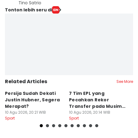
Tino Satrio
Tonton lebih seru di
Related Articles
See More
Persija Sudah Dekati
7 Tim EPL yang
P
Justin Hubner, Segera
Pecahkan Rekor
J
Merapat?
Transfer pada Musim
K
10 Agu 2026, 20:21 WIB
Panas 2026
10 Agu 2026, 20:14 WIB
2
10
Sport
Sport
Sp