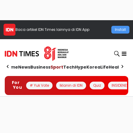
Baca artikel
IDN Times
lainnya di IDN App
Install
Home
News
Business
Sport
Tech
Hype
Korea
Life
Health
Aut
For
# Yuk Vote
Iklanin di IDN
Quiz
INSIDENESIA
You