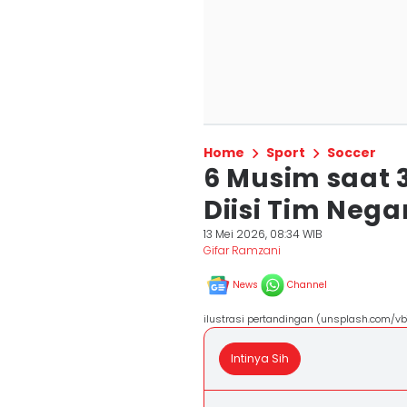
Home
Sport
Soccer
6 Musim saat 3
Diisi Tim Neg
13 Mei 2026, 08:34 WIB
Gifar Ramzani
News
Channel
ilustrasi pertandingan (unsplash.com/vb
Intinya Sih