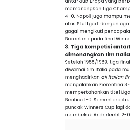
antarklub Eropa yang berb
memenangkan Liga Champi
4-0. Napoli juga mampu me
atas Stuttgart dengan agre
gagal mengikuti pencapaia
Barcelona pada final Winn
3. Tiga kompetisi anta
dimenangkan tim Italia
Setelah 1988/1989, tiga fin
diwarnai tim Italia pada m
menghadirkan
all Italian fi
mengalahkan Fiorentina 3-1
mempertahankan titel Li
Benfica 1-0. Sementara it
puncak Winners Cup lagi da
membekuk Anderlecht 2-0