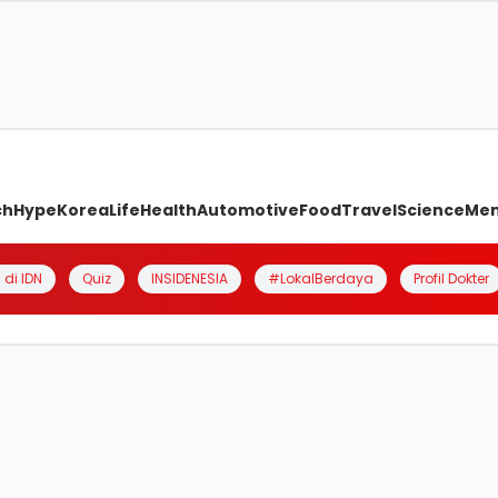
ch
Hype
Korea
Life
Health
Automotive
Food
Travel
Science
Me
 di IDN
Quiz
INSIDENESIA
#LokalBerdaya
Profil Dokter