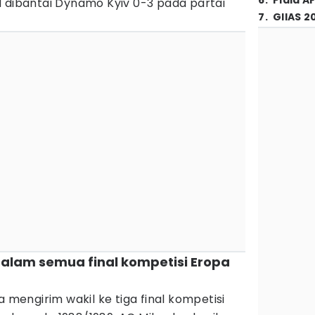
6
.
Piala A
d dibantai Dynamo Kyiv 0-3 pada partai
7
.
GIIAS 2
l dalam semua final kompetisi Eropa
a mengirim wakil ke tiga final kompetisi