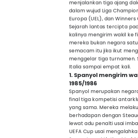
menjalankan tiga ajang d
dalam wujud Liga Champions
Europa (UEL), dan Winners 
Sejarah lantas tercipta pa
kalinya mengirim wakil ke 
mereka bukan negara sat
semacam itu jika ikut meng
menggelar tiga turnamen.
Italia sampai empat kali.
1. Spanyol mengirim wak
1985/1986
Spanyol merupakan negar
final tiga kompetisi anta
yang sama. Mereka melaku
berhadapan dengan Steaua 
lewat adu penalti usai imb
UEFA Cup usai mengalahkan