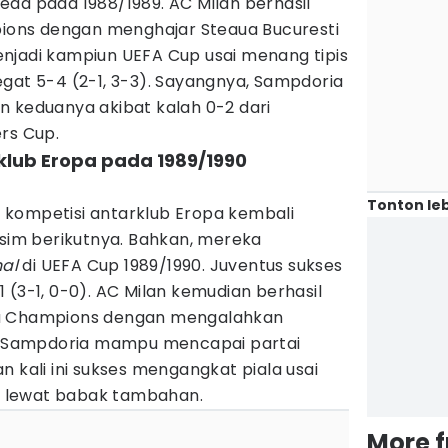
eda pada 1988/1989. AC Milan berhasil
ons dengan menghajar Steaua Bucuresti
njadi kampiun UEFA Cup usai menang tipis
gat 5-4 (2-1, 3-3). Sayangnya, Sampdoria
n keduanya akibat kalah 0-2 dari
ers Cup.
rklub Eropa pada 1989/1990
Tonton leb
al kompetisi antarklub Eropa kembali
usim berikutnya. Bahkan, mereka
nal
di UEFA Cup 1989/1990. Juventus sukses
 (3-1, 0-0). AC Milan kemudian berhasil
ga Champions dengan mengalahkan
u, Sampdoria mampu mencapai partai
n kali ini sukses mengangkat piala usai
 lewat babak tambahan.
More 