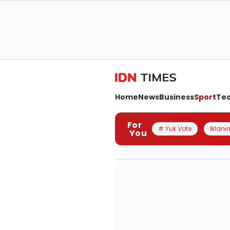
Home
News
Business
Sport
Te
For
# Yuk Vote
Iklanin
You