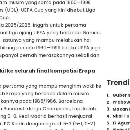
alam musim yang sama pada 1960—1999
 (UCL), UEFA Cup yang kini disebut Liga
Cup.
da 2025/2026. Inggris untuk pertama
final tiga ajang UEFA yang berbeda. Namun,
u-satunya yang mampu melakukan hal
hitung periode 1960—1999 ketika UEFA juga
 Spanyol pernah merasakannya sekali dan
il ke seluruh final kompetisi Eropa
Trendi
a pertama yang mampu mengirim wakil ke
rklub Eropa yang berbeda dalam musim
1
.
Gubern
kannya pada 1985/1986. Barcelona
2
.
Prabow
Bucuresti di Liga Champions, tapi kalah
3
.
Makan B
ang 0-0. Real Madrid berhasil menjuarai
4
.
Nilai T
5
.
17 Agus
 FC Koeln dengan agreat 5-3 (5-1, 0-2).