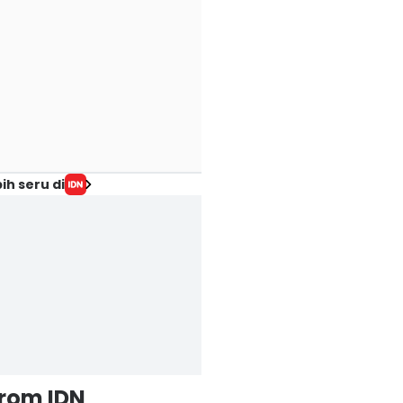
ih seru di
from IDN