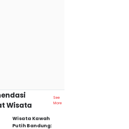
endasi
See
t Wisata
More
Wisata Kawah
Putih Bandung: