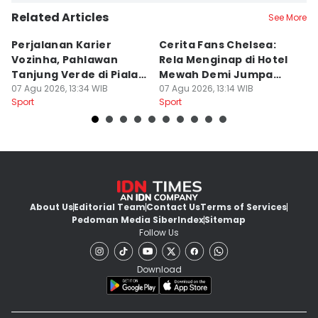
Related Articles
See More
Perjalanan Karier
Cerita Fans Chelsea:
D
Vozinha, Pahlawan
Rela Menginap di Hotel
P
Tanjung Verde di Piala
Mewah Demi Jumpa
2
Dunia 2026
07 Agu 2026, 13:34 WIB
Cole Palmer
07 Agu 2026, 13:14 WIB
P
07
Sport
Sport
Sp
About Us
Editorial Team
Contact Us
Terms of Services
Pedoman Media Siber
Index
Sitemap
Follow Us
Download