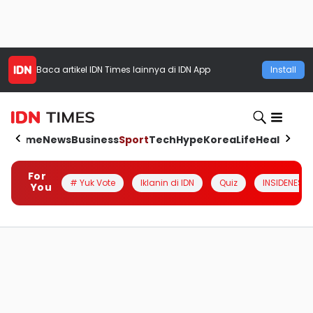
Baca artikel
IDN Times
lainnya di IDN App
Install
Home
News
Business
Sport
Tech
Hype
Korea
Life
Health
Aut
For
# Yuk Vote
Iklanin di IDN
Quiz
INSIDENESIA
You