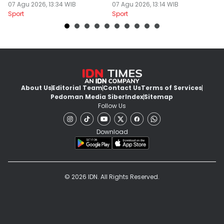
Dunia 2026
07 Agu 2026, 13:34 WIB
Cole Palmer
07 Agu 2026, 13:14 WIB
P
07
Sport
Sport
Sp
About Us
Editorial Team
Contact Us
Terms of Services
Pedoman Media Siber
Index
Sitemap
Follow Us
Download
© 2026 IDN. All Rights Reserved.