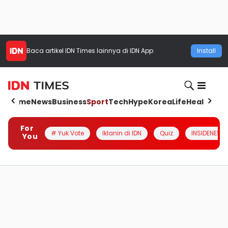
Baca artikel
IDN Times
lainnya di IDN App
Install
Home
News
Business
Sport
Tech
Hype
Korea
Life
Health
Aut
For
# Yuk Vote
Iklanin di IDN
Quiz
INSIDENESIA
You