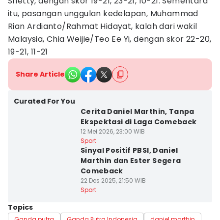
Shetty, dengan skor 19-21, 23-21, 10-21. Sementara
itu, pasangan unggulan kedelapan, Muhammad
Rian Ardianto/Rahmat Hidayat, kalah dari wakil
Malaysia, Chia Weijie/Teo Ee Yi, dengan skor 22-20,
19-21, 11-21
Share Article
Curated For You
Cerita Daniel Marthin, Tanpa
Ekspektasi di Laga Comeback
12 Mei 2026, 23:00 WIB
Sport
Sinyal Positif PBSI, Daniel
Marthin dan Ester Segera
Comeback
22 Des 2025, 21:50 WIB
Sport
Topics
Ganda putra
Ganda Putra Indonesia
daniel marthin