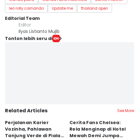
leo rolly carnando
Update me
thailand open
Editorial Team
Editor
Ilyas Listianto Mujib
Tonton lebih seru di
Related Articles
See More
Perjalanan Karier
Cerita Fans Chelsea:
D
Vozinha, Pahlawan
Rela Menginap di Hotel
P
Tanjung Verde di Piala
Mewah Demi Jumpa
2