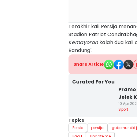
Terakhir kali Persija menan
Stadion Patriot Candrabhag
Kemayoran
kalah dua kali
Bandung'.
Share Article
Curated For You
Pramon
Jelek 
10 Apr 202
Sport
Topics
Persib
persija
gubernur dki 
liga 1
Update me