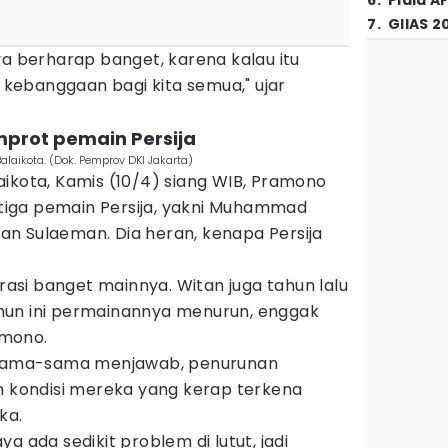
6
.
Piala A
7
.
GIIAS 2
ya berharap banget, karena kalau itu
ebanggaan bagi kita semua," ujar
prot pemain Persija
alaikota. (Dok. Pemprov DKI Jakarta)
ikota, Kamis (10/4) siang WIB, Pramono
iga pemain Persija, yakni Muhammad
itan Sulaeman. Dia heran, kenapa Persija
irasi banget mainnya. Witan juga tahun lalu
hun ini permainannya menurun, enggak
amono.
n sama-sama menjawab, penurunan
an kondisi mereka yang kerap terkena
ka.
a ada sedikit problem di lutut, jadi