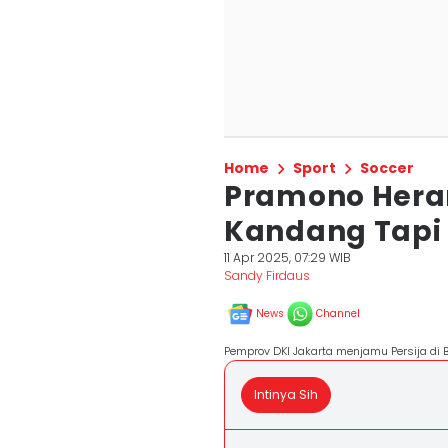
Home
Sport
Soccer
Pramono Heran
Kandang Tapi 
11 Apr 2025, 07:29 WIB
Sandy Firdaus
News
Channel
Pemprov DKI Jakarta menjamu Persija di B
Intinya Sih