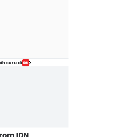
ih seru di
from IDN