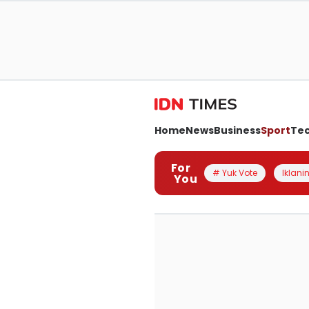
Home
News
Business
Sport
Te
For
# Yuk Vote
Iklanin
You