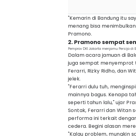
"Kemarin di Bandung itu sa
menang bisa menimbulkan k
Pramono.
2. Pramono sempat sem
Pemprov DKI Jakarta menjamu Persija di B
Dalam acara jamuan di Bala
juga sempat menyemprot t
Ferarri, Rizky Ridho, dan W
jelek.
"Ferarri dulu tuh, menginsp
mainnya bagus. Kenapa ta
seperti tahun lalu," ujar Pr
Sontak, Ferarri dan Wita
performa ini terkait deng
cedera. Begini alasan mere
"Kalau problem, mungkin say