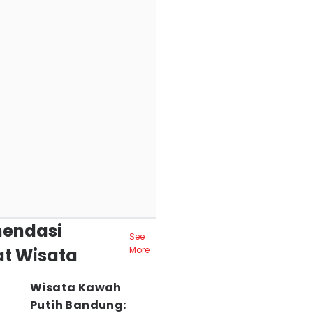
endasi
See
t Wisata
More
Wisata Kawah
Putih Bandung: