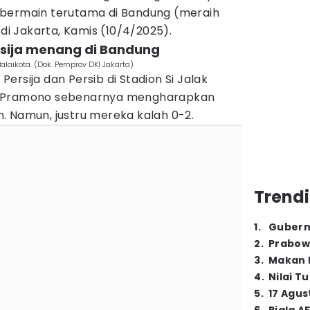
 bermain terutama di Bandung (meraih
 di Jakarta, Kamis (10/4/2025).
rsija menang di Bandung
alaikota. (Dok. Pemprov DKI Jakarta)
ersija dan Persib di Stadion Si Jalak
, Pramono sebenarnya mengharapkan
. Namun, justru mereka kalah 0-2.
Trendi
1
.
Gubern
2
.
Prabow
3
.
Makan B
4
.
Nilai T
5
.
17 Agus