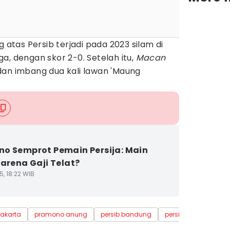
g atas Persib terjadi pada 2023 silam di
a, dengan skor 2-0. Setelah itu,
Macan
 dan imbang dua kali lawan 'Maung
o Semprot Pemain Persija: Main
Karena Gaji Telat?
5, 18:22 WIB
jakarta
pramono anung
persib bandung
persija jakarta