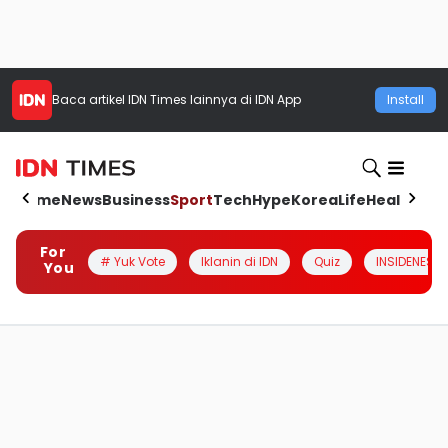
Baca artikel
IDN Times
lainnya di IDN App
Install
Home
News
Business
Sport
Tech
Hype
Korea
Life
Health
Aut
For
# Yuk Vote
Iklanin di IDN
Quiz
INSIDENESIA
You