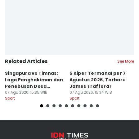
Related Articles
See More
Singapura vs Timnas:
5 Kiper Termahal per 7
J
Laga Penghakiman dan
Agustus 2026, Terbaru
Ha
Penebusan Dosa
James Trafford!
I
Garuda
07 Agu 2026, 15:35 WIB
07 Agu 2026, 15:34 WIB
07
Sport
Sport
Sp