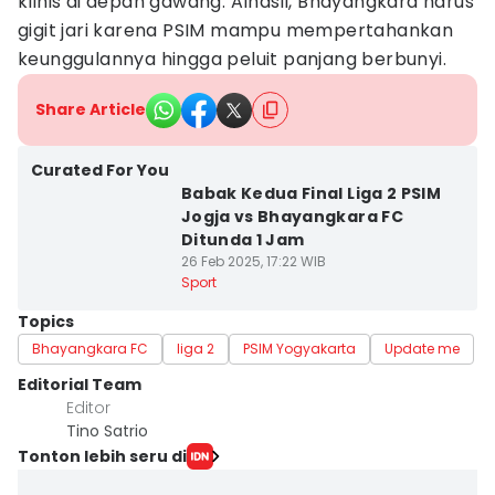
klinis di depan gawang. Alhasil, Bhayangkara harus
gigit jari karena PSIM mampu mempertahankan
keunggulannya hingga peluit panjang berbunyi.
Share Article
Curated For You
Babak Kedua Final Liga 2 PSIM
Jogja vs Bhayangkara FC
Ditunda 1 Jam
26 Feb 2025, 17:22 WIB
Sport
Topics
Bhayangkara FC
liga 2
PSIM Yogyakarta
Update me
Editorial Team
Editor
Tino Satrio
Tonton lebih seru di