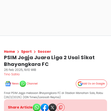
Home
Sport
Soccer
PSIM Jogja Juara Liga 2 Usai Sikat
Bhayangkara FC
26 Feb 2025, 19:10 WIB
Tino Satrio
News
Channel
Add Us on Google
Final PSIM Jogja melawan Bhayangkara FC di Stadion Manahan Solo, Rabu
(26/2/2025). (IDN Times/Larasati Reyma)
Share Article