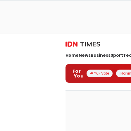
Home
News
Business
Sport
Te
For
# Yuk Vote
Iklanin
You