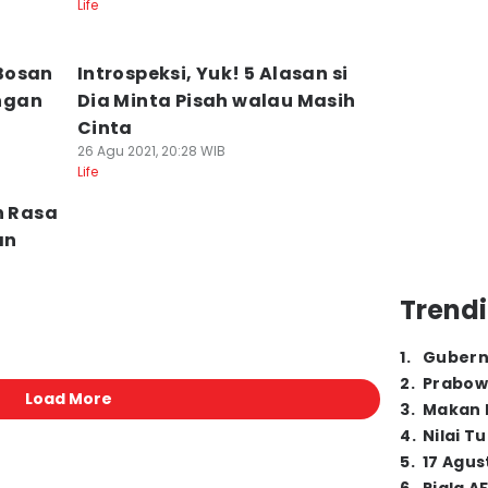
Life
Bosan
Introspeksi, Yuk! 5 Alasan si
ngan
Dia Minta Pisah walau Masih
Cinta
26 Agu 2021, 20:28 WIB
Life
n Rasa
an
Trendi
1
.
Gubern
2
.
Prabow
Load More
3
.
Makan B
4
.
Nilai T
5
.
17 Agus