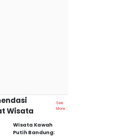
endasi
See
t Wisata
More
Wisata Kawah
Putih Bandung: