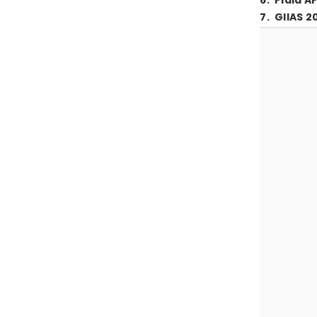
6
.
Piala A
7
.
GIIAS 2