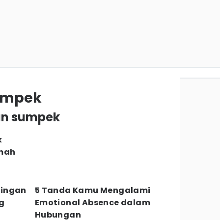
umpek
dan sumpek
k
umah
Ringan
5 Tanda Kamu Mengalami
g
Emotional Absence dalam
Hubungan