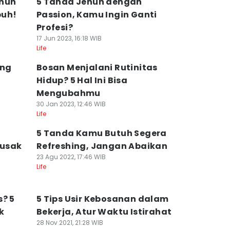
enuh
5 Tanda Jenuh dengan
puh!
Passion, Kamu Ingin Ganti
Profesi?
17 Jun 2023, 16:18 WIB
Life
ang
Bosan Menjalani Rutinitas
Hidup? 5 Hal Ini Bisa
Mengubahmu
30 Jan 2023, 12:46 WIB
Life
5 Tanda Kamu Butuh Segera
rusak
Refreshing, Jangan Abaikan
23 Agu 2022, 17:46 WIB
Life
s? 5
5 Tips Usir Kebosanan dalam
k
Bekerja, Atur Waktu Istirahat
28 Nov 2021, 21:28 WIB