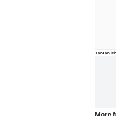
Tonton leb
More 