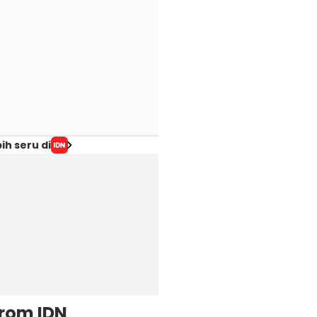
ih seru di
from IDN