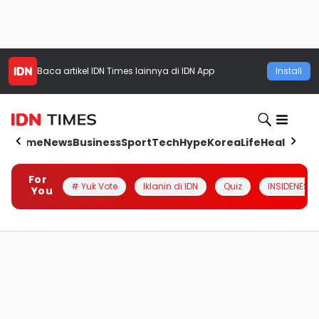
Baca artikel
IDN Times
lainnya di IDN App
Install
Home
News
Business
Sport
Tech
Hype
Korea
Life
Health
Aut
For
# Yuk Vote
Iklanin di IDN
Quiz
INSIDENESIA
You