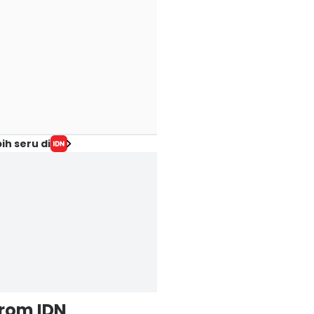
ih seru di
from IDN