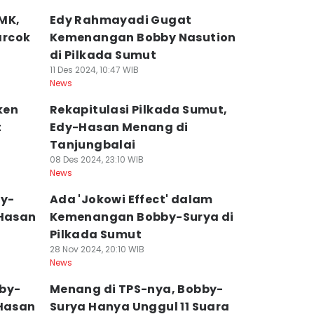
MK,
Edy Rahmayadi Gugat
arcok
Kemenangan Bobby Nasution
di Pilkada Sumut
11 Des 2024, 10:47 WIB
News
ken
Rekapitulasi Pilkada Sumut,
t
Edy-Hasan Menang di
Tanjungbalai
08 Des 2024, 23:10 WIB
News
by-
Ada 'Jokowi Effect' dalam
-Hasan
Kemenangan Bobby-Surya di
Pilkada Sumut
28 Nov 2024, 20:10 WIB
News
bby-
Menang di TPS-nya, Bobby-
-Hasan
Surya Hanya Unggul 11 Suara