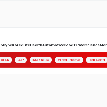
ch
Hype
Korea
Life
Health
Automotive
Food
Travel
Science
Me
 di IDN
Quiz
INSIDENESIA
#LokalBerdaya
Profil Dokter