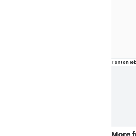
Tonton leb
More 