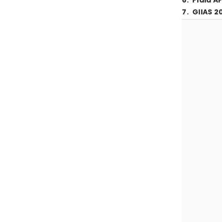
6
.
Piala A
7
.
GIIAS 2