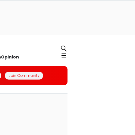
n
Opinion
Join Community