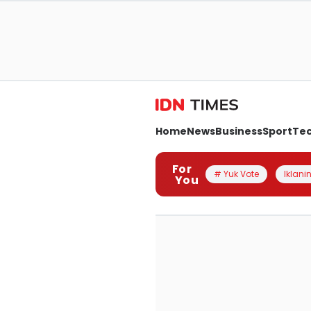
Home
News
Business
Sport
Te
For
# Yuk Vote
Iklanin
You