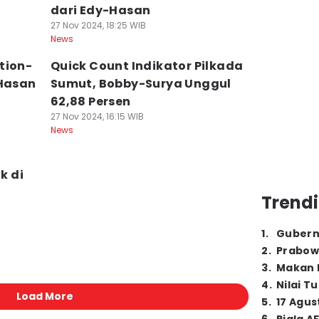
dari Edy-Hasan
27 Nov 2024, 18:25 WIB
News
tion-
Quick Count Indikator Pilkada
-Hasan
Sumut, Bobby-Surya Unggul
62,88 Persen
27 Nov 2024, 16:15 WIB
News
k di
Trendi
1
.
Gubern
2
.
Prabow
3
.
Makan B
4
.
Nilai T
Load More
5
.
17 Agus