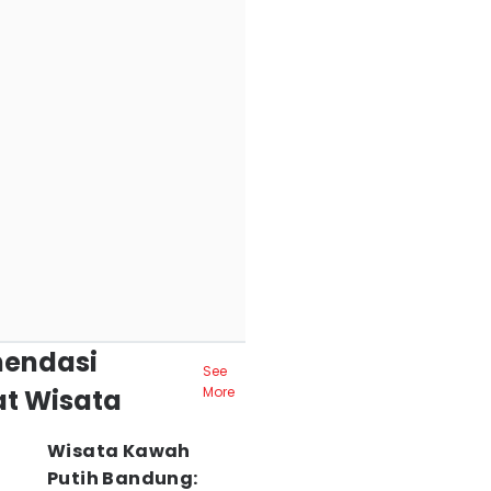
endasi
See
t Wisata
More
Wisata Kawah
Putih Bandung: