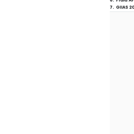
6
.
Piala A
7
.
GIIAS 2