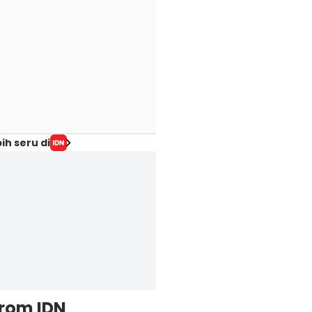
ih seru di
from IDN