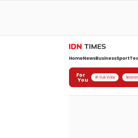
Home
News
Business
Sport
Te
For
# Yuk Vote
Iklanin
You