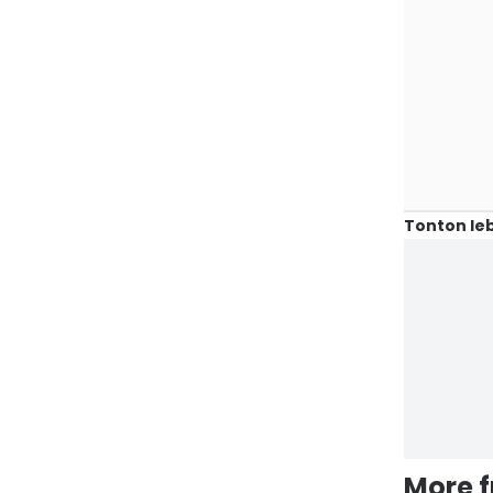
Tonton leb
More 