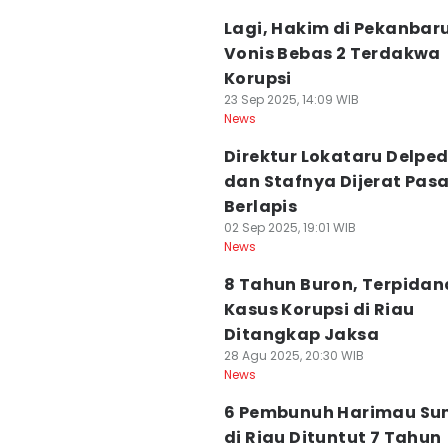
Lagi, Hakim di Pekanbar
Vonis Bebas 2 Terdakwa
Korupsi
23 Sep 2025, 14:09 WIB
News
Direktur Lokataru Delpe
dan Stafnya Dijerat Pasa
Berlapis
02 Sep 2025, 19:01 WIB
News
8 Tahun Buron, Terpidan
Kasus Korupsi di Riau
Ditangkap Jaksa
28 Agu 2025, 20:30 WIB
News
6 Pembunuh Harimau Su
di Riau Dituntut 7 Tahun