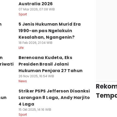
Australia 2026
07 Mar 2026, 07:08 WIB
Sport
n
5 Jenis Hukuman Murid Era
1990-an pas Ngelakuin
Kesalahan, Ngangenin?
18 Feb 2026, 21:04 WIB
Life
an
Berencana Kudeta, Eks
riwati
Presiden Brasil Jalani
Hukuman Penjara 27 Tahun
26 Nov 2025, 16:54 WIB
News
Rekom
Striker PSPS Jefferson Disanksi
Tempa
hun
Larangan 8 Laga, Andy Harjito
4 Laga
15 Okt 2025, 14:16 WIB
Sport