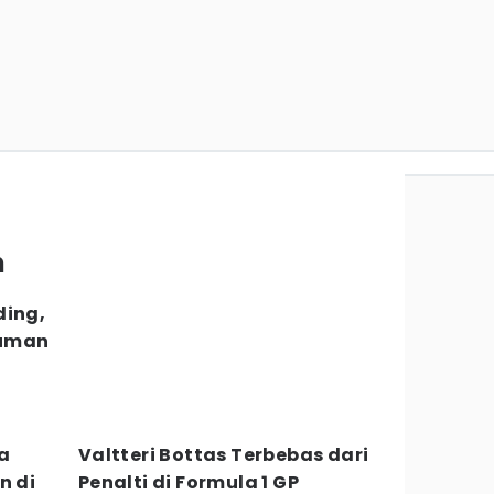
n
ding,
kuman
a
Valtteri Bottas Terbebas dari
n di
Penalti di Formula 1 GP