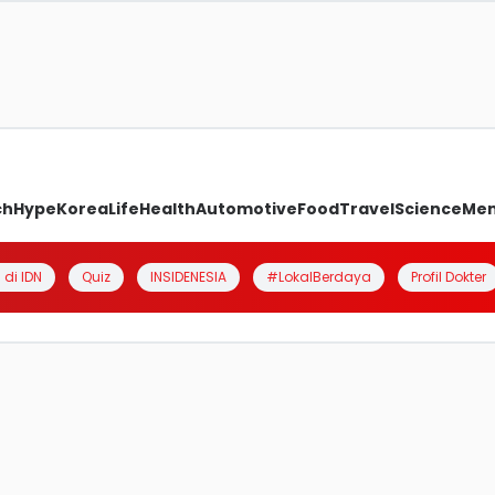
ch
Hype
Korea
Life
Health
Automotive
Food
Travel
Science
Me
 di IDN
Quiz
INSIDENESIA
#LokalBerdaya
Profil Dokter