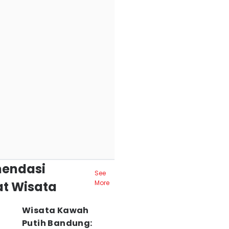
endasi
See
t Wisata
More
Wisata Kawah
Putih Bandung: