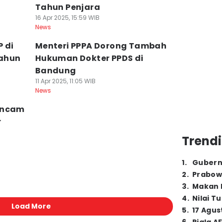
Tahun Penjara
16 Apr 2025, 15:59 WIB
News
 di
Menteri PPPA Dorong Tambah
Tahun
Hukuman Dokter PPDS di
Bandung
11 Apr 2025, 11:05 WIB
News
ancam
r
Trendi
1
.
Gubern
2
.
Prabow
3
.
Makan B
4
.
Nilai T
Load More
5
.
17 Agus