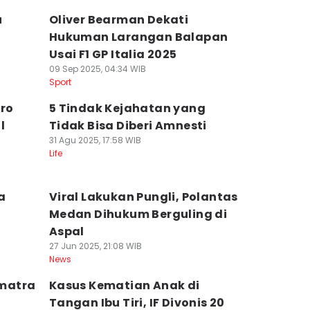
u
Oliver Bearman Dekati
Hukuman Larangan Balapan
Usai F1 GP Italia 2025
09 Sep 2025, 04:34 WIB
Sport
dro
5 Tindak Kejahatan yang
l
Tidak Bisa Diberi Amnesti
31 Agu 2025, 17:58 WIB
Life
a
Viral Lakukan Pungli, Polantas
Medan Dihukum Berguling di
Aspal
27 Jun 2025, 21:08 WIB
News
matra
Kasus Kematian Anak di
Tangan Ibu Tiri, IF Divonis 20