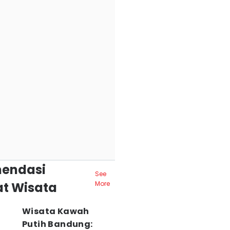
endasi
See
t Wisata
More
Wisata Kawah
Putih Bandung: