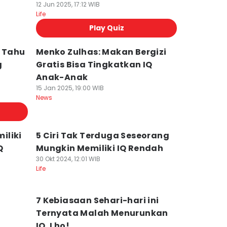
12 Jun 2025, 17:12 WIB
Life
Play Quiz
i Tahu
Menko Zulhas: Makan Bergizi
g
Gratis Bisa Tingkatkan IQ
Anak-Anak
15 Jan 2025, 19:00 WIB
News
iliki
5 Ciri Tak Terduga Seseorang
Q
Mungkin Memiliki IQ Rendah
30 Okt 2024, 12:01 WIB
Life
7 Kebiasaan Sehari-hari ini
Ternyata Malah Menurunkan
IQ, Lho!