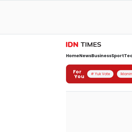
Home
News
Business
Sport
Te
For
# Yuk Vote
Iklanin
You