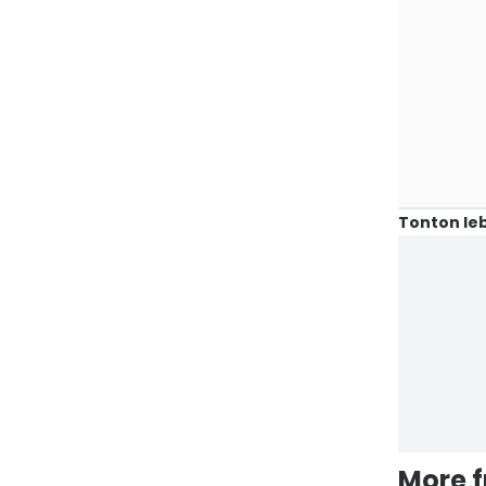
Tonton leb
More 