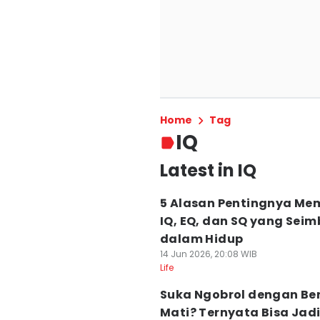
Home
Tag
IQ
Latest in IQ
5 Alasan Pentingnya Mem
IQ, EQ, dan SQ yang Sei
dalam Hidup
14 Jun 2026, 20:08 WIB
Life
Suka Ngobrol dengan B
Mati? Ternyata Bisa Jad