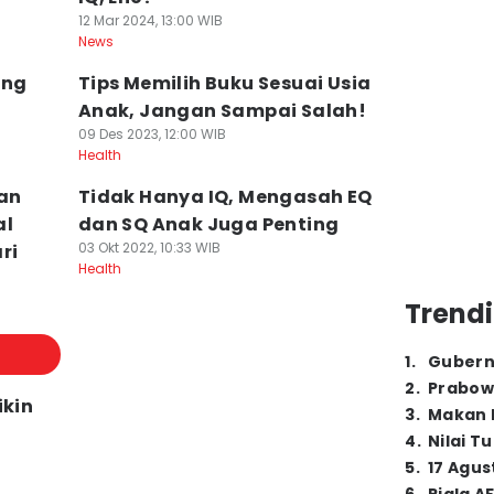
12 Mar 2024, 13:00 WIB
News
ang
Tips Memilih Buku Sesuai Usia
Anak, Jangan Sampai Salah!
09 Des 2023, 12:00 WIB
Health
an
Tidak Hanya IQ, Mengasah EQ
al
dan SQ Anak Juga Penting
03 Okt 2022, 10:33 WIB
ri
Health
Trendi
1
.
Gubern
2
.
Prabow
ikin
3
.
Makan B
4
.
Nilai T
5
.
17 Agus