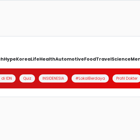
ch
Hype
Korea
Life
Health
Automotive
Food
Travel
Science
Me
 di IDN
Quiz
INSIDENESIA
#LokalBerdaya
Profil Dokter