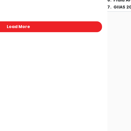
6
.
Piala A
7
.
GIIAS 2
Load More