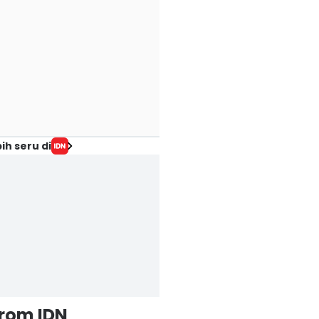
ih seru di
from IDN