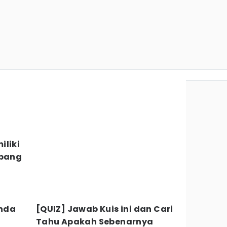
iliki
mbang
enda
[QUIZ] Jawab Kuis ini dan Cari
i
Tahu Apakah Sebenarnya