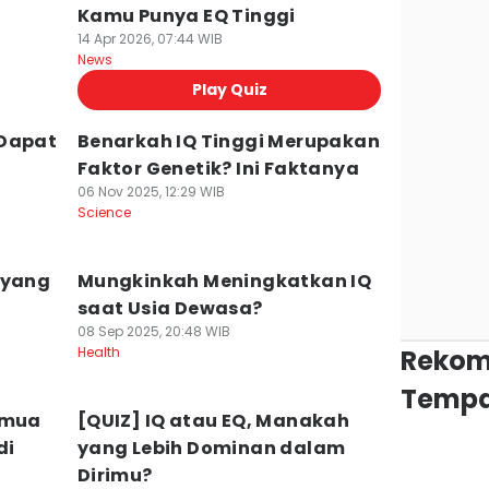
Kamu Punya EQ Tinggi
14 Apr 2026, 07:44 WIB
News
Play Quiz
 Dapat
Benarkah IQ Tinggi Merupakan
Faktor Genetik? Ini Faktanya
06 Nov 2025, 12:29 WIB
Science
 yang
Mungkinkah Meningkatkan IQ
saat Usia Dewasa?
08 Sep 2025, 20:48 WIB
Health
Rekom
Tempa
emua
[QUIZ] IQ atau EQ, Manakah
di
yang Lebih Dominan dalam
Dirimu?