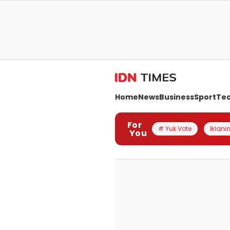
Home
News
Business
Sport
Te
For
# Yuk Vote
Iklanin
You