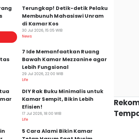
yang
Terungkap! Detik-detik Pelaku
s
Membunuh Mahasiswi Unram
di Kamar Kos
30 Jul 2026, 15:05 WIB
News
7 Ide Memanfaatkan Ruang
itas
Bawah Kamar Mezzanine agar
Lebih Fungsional
29 Jul 2026, 22:00 WIB
Life
gtua
DIY Rak Buku Minimalis untuk
amar
Kamar Sempit, Bikin Lebih
Rekom
Efisien!
Tempa
17 Jul 2026, 18:00 WIB
Life
in
5 Cara Alami Bikin Kamar
r
Tetap Harum Saat Musim