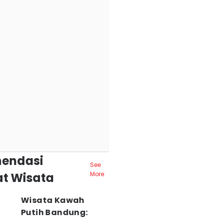
endasi
See
t Wisata
More
Wisata Kawah
Putih Bandung: