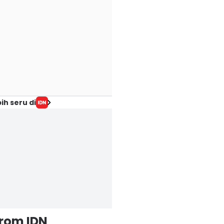
ih seru di
from IDN