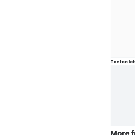
Tonton leb
More 