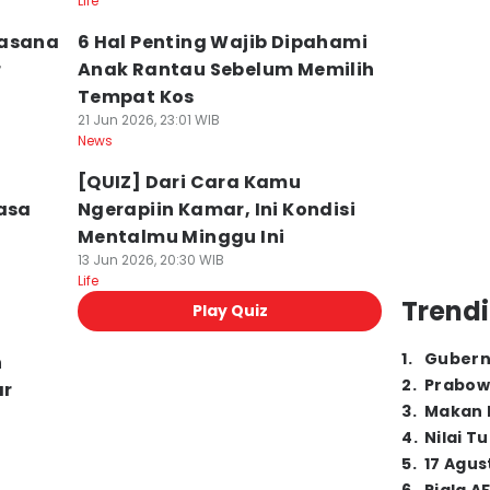
Life
uasana
6 Hal Penting Wajib Dipahami
r
Anak Rantau Sebelum Memilih
Tempat Kos
21 Jun 2026, 23:01 WIB
News
[QUIZ] Dari Cara Kamu
rasa
Ngerapiin Kamar, Ini Kondisi
Mentalmu Minggu Ini
13 Jun 2026, 20:30 WIB
Life
Trendi
Play Quiz
1
.
Gubern
h
2
.
Prabow
ar
3
.
Makan B
4
.
Nilai T
5
.
17 Agus