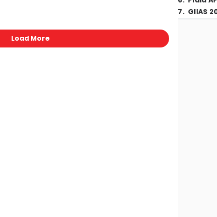
6
.
Piala A
7
.
GIIAS 2
Load More