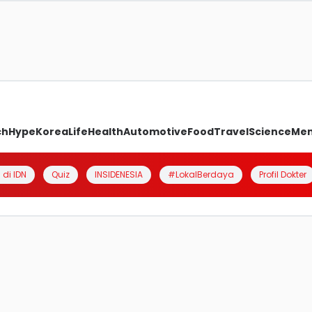
ch
Hype
Korea
Life
Health
Automotive
Food
Travel
Science
Me
 di IDN
Quiz
INSIDENESIA
#LokalBerdaya
Profil Dokter